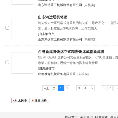
山东鸿达重工机械制造有限公司
[未核实]
山东鸿达塔机塔吊
鸿达铁力士系列塔式起重机为鸿达的主导产品之一，型号从QTZ
米，最大起重量从3吨到25吨，工作范围大
[山东烟台市]
山东鸿达重工机械制造有限公司
[未核实]
台湾新虎将铣床立式精密铣床成都新虎将
GENTIGER新虎將公司其生產精密銑床、CNC高速機，
專業」的精神，歷經十餘年的戮力經營發展
[四川成都市]
成都准青机械设备有限公司
[未核实]
«上一页
1
2
…
3
4
5
…
6
7
下
网站首页
|
关于我们
|
联系方式
|
使用