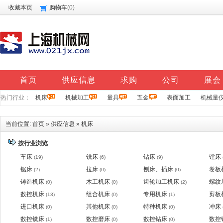
收藏本页
购物车
(
0
)
首页
供应信息
求购
公司
展会
热门行业：
机床
机械加工
量具
五金
表面加工
机械量
当前位置:
首页
»
供应信息
»
机床
按行业浏览
车床
铣床
钻床
镗床
(19)
(6)
(9)
锯床
拉床
刨床、插床
卷板
(2)
(0)
(0)
铸造机床
木工机床
齿轮加工机床
螺纹
(0)
(0)
(2)
数控机床
组合机床
专用机床
剪板
(13)
(0)
(1)
进口机床
其他机床
特种机床
冲床
(0)
(0)
(0)
数控铣床
数控磨床
数控钻床
数控
(1)
(0)
(0)