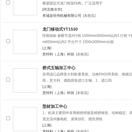
横梁固定式龙门框架结构。广泛适用于
[河北衡水市]
阜城县恒伟机械有限公司
[未核实]
龙门移动式YT1530
性能指标 参数可选X行程 1500mm3000mm以内1 行程 Y行
m600mm以内2 平台尺寸 1500x3000mm台面
[上海]
意特利（上海）科技
[未核实]
桥式五轴加工中心
采用进口品牌意大利欧塞系统、法格FAGOR系统、海德
统，意大利、德国原装进口主轴。1、进口四
[上海]
意特利（上海）科技
[未核实]
型材加工中心
1、机床主要部件采用精密焊接及精密铸造、结构稳定、
质交流伺服电机、滚珠丝杠、线性滑轨
[上海]
意特利（上海）科技
[未核实]