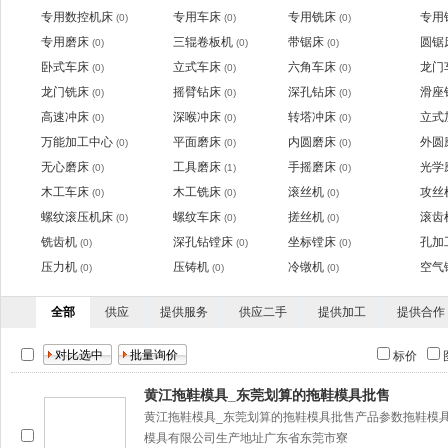
专用数控机床
专用车床
专用铣床
专用
(0)
(0)
(0)
专用磨床
三辊卷板机
带锯床
圆锯
(0)
(0)
(0)
卧式车床
立式车床
六角车床
龙门
(0)
(0)
(0)
龙门铣床
摇臂钻床
深孔钻床
滑座
(0)
(0)
(0)
高速冲床
深喉冲床
转塔冲床
立式
(0)
(0)
(0)
万能加工中心
平面磨床
内圆磨床
外圆
(0)
(0)
(0)
无心磨床
工具磨床
手摇磨床
光学
(0)
(1)
(0)
木工车床
木工铣床
滚丝机
攻丝
(0)
(0)
(0)
螺纹滚压机床
螺纹车床
搓丝机
滚齿
(0)
(0)
(0)
铣齿机
深孔钻镗床
坐标镗床
孔加
(0)
(0)
(0)
压力机
压铸机
冷镦机
空气
(0)
(0)
(0)
全部
供应
提供服务
供应二手
提供加工
提供合作
标价
黄江拖鞋模具_东莞划算的拖鞋模具批售
黄江拖鞋模具_东莞划算的拖鞋模具批售产品参数拖鞋模
模具有限公司生产地址广东省东莞市寮