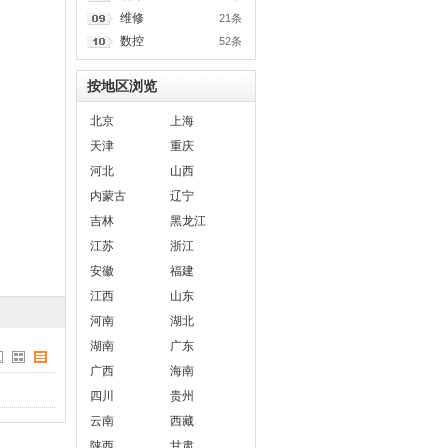
维修
21条
数控
52条
按地区浏览
北京
上海
天津
重庆
河北
山西
内蒙古
辽宁
吉林
黑龙江
江苏
浙江
安徽
福建
江西
山东
河南
湖北
湖南
广东
广西
海南
四川
贵州
云南
西藏
陕西
甘肃