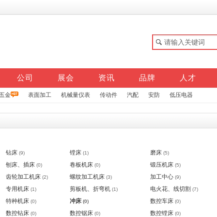
公司
展会
资讯
品牌
人才
五金
表面加工
机械量仪表
传动件
汽配
安防
低压电器
钻床
镗床
磨床
(9)
(1)
(5)
刨床、插床
卷板机床
锻压机床
(0)
(0)
(5)
齿轮加工机床
螺纹加工机床
加工中心
(2)
(3)
(9)
专用机床
剪板机、折弯机
电火花、线切割
(1)
(1)
(7)
特种机床
冲床
数控车床
(0)
(0)
(0)
数控钻床
数控锯床
数控镗床
(0)
(0)
(0)