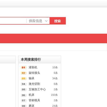
本周搜索排行
灌装机
10条
旋转接头
6条
轴承
34条
激光切割
6条
五轴加工中心
2条
机床
150条
管材模具
2条
磨床
24条