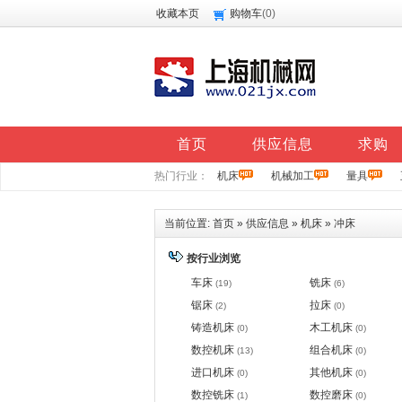
收藏本页
购物车
(
0
)
首页
供应信息
求购
热门行业：
机床
机械加工
量具
当前位置:
首页
»
供应信息
»
机床
»
冲床
按行业浏览
车床
铣床
(19)
(6)
锯床
拉床
(2)
(0)
铸造机床
木工机床
(0)
(0)
数控机床
组合机床
(13)
(0)
进口机床
其他机床
(0)
(0)
数控铣床
数控磨床
(1)
(0)