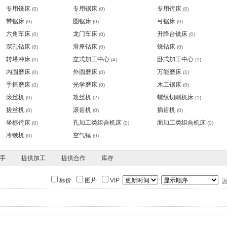
专用铣床
专用锯床
专用镗床
(0)
(0)
(0)
带锯床
圆锯床
弓锯床
(0)
(0)
(0)
六角车床
龙门车床
升降台铣床
(0)
(0)
(0)
深孔钻床
滑座钻床
铣钻床
(0)
(0)
(0)
转塔冲床
立式加工中心
卧式加工中心
(0)
(4)
(1)
内圆磨床
外圆磨床
万能磨床
(0)
(0)
(1)
手摇磨床
光学磨床
木工锯床
(0)
(0)
(0)
滚丝机
攻丝机
螺纹切削机床
(0)
(2)
(1)
搓丝机
滚齿机
插齿机
(0)
(0)
(0)
坐标镗床
孔加工类组合机床
面加工类组合机床
(0)
(0)
(0)
冷镦机
空气锤
(0)
(0)
手
提供加工
提供合作
库存
标价
图片
VIP