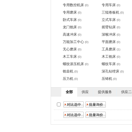
专用数控机床
专用车床
(0)
(0)
专用磨床
三辊卷板机
(0)
(0)
卧式车床
立式车床
(0)
(0)
龙门铣床
摇臂钻床
(0)
(0)
高速冲床
深喉冲床
(0)
(0)
万能加工中心
平面磨床
(0)
(0)
无心磨床
工具磨床
(0)
(1)
木工车床
木工铣床
(0)
(0)
螺纹滚压机床
螺纹车床
(0)
(0)
铣齿机
深孔钻镗床
(0)
(0)
压力机
压铸机
(0)
(0)
全部
供应
提供服务
供应二