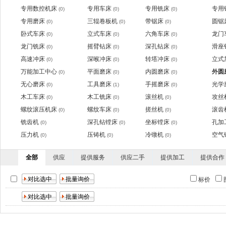
专用数控机床
专用车床
专用铣床
专用
(0)
(0)
(0)
专用磨床
三辊卷板机
带锯床
圆锯
(0)
(0)
(0)
卧式车床
立式车床
六角车床
龙门
(0)
(0)
(0)
龙门铣床
摇臂钻床
深孔钻床
滑座
(0)
(0)
(0)
高速冲床
深喉冲床
转塔冲床
立式
(0)
(0)
(0)
万能加工中心
平面磨床
内圆磨床
外圆
(0)
(0)
(0)
无心磨床
工具磨床
手摇磨床
光学
(0)
(1)
(0)
木工车床
木工铣床
滚丝机
攻丝
(0)
(0)
(0)
螺纹滚压机床
螺纹车床
搓丝机
滚齿
(0)
(0)
(0)
铣齿机
深孔钻镗床
坐标镗床
孔加
(0)
(0)
(0)
压力机
压铸机
冷镦机
空气
(0)
(0)
(0)
全部
供应
提供服务
供应二手
提供加工
提供合作
标价