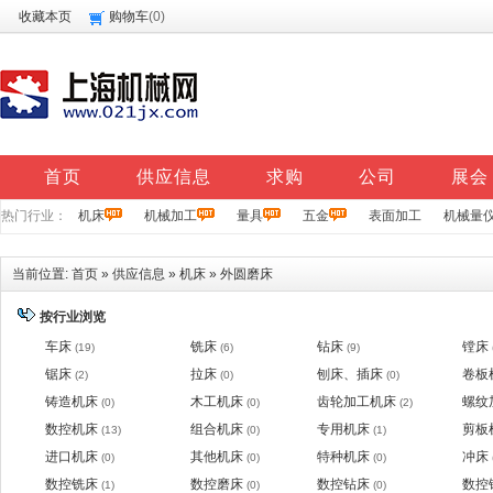
收藏本页
购物车
(
0
)
首页
供应信息
求购
公司
展会
热门行业：
机床
机械加工
量具
五金
表面加工
机械量
当前位置:
首页
»
供应信息
»
机床
»
外圆磨床
按行业浏览
车床
铣床
钻床
镗床
(19)
(6)
(9)
锯床
拉床
刨床、插床
卷板
(2)
(0)
(0)
铸造机床
木工机床
齿轮加工机床
螺纹
(0)
(0)
(2)
数控机床
组合机床
专用机床
剪板
(13)
(0)
(1)
进口机床
其他机床
特种机床
冲床
(0)
(0)
(0)
数控铣床
数控磨床
数控钻床
数控
(1)
(0)
(0)