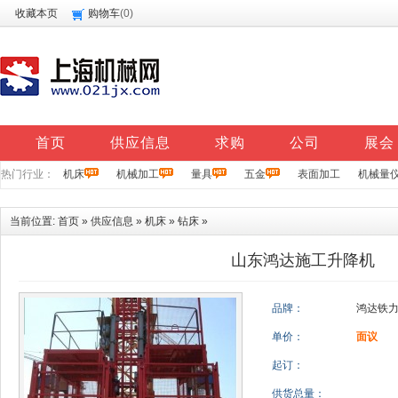
收藏本页
购物车
(
0
)
首页
供应信息
求购
公司
展会
热门行业：
机床
机械加工
量具
五金
表面加工
机械量
当前位置:
首页
»
供应信息
»
机床
»
钻床
»
山东鸿达施工升降机
品牌：
鸿达铁
单价：
面议
起订：
供货总量：