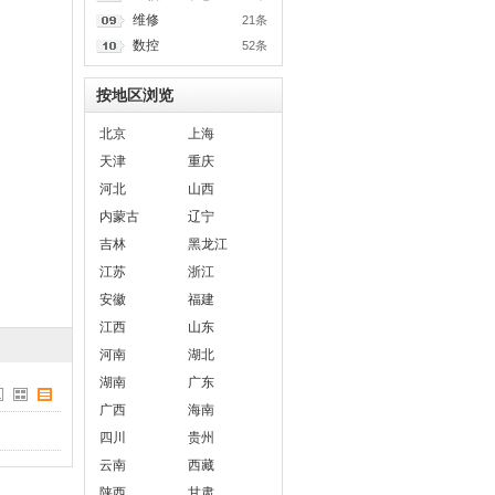
维修
21条
数控
52条
按地区浏览
北京
上海
天津
重庆
河北
山西
内蒙古
辽宁
吉林
黑龙江
江苏
浙江
安徽
福建
江西
山东
河南
湖北
湖南
广东
广西
海南
四川
贵州
云南
西藏
陕西
甘肃