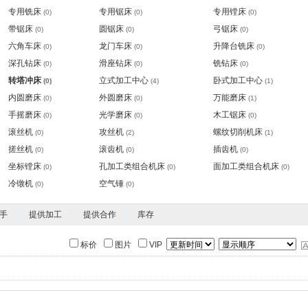
专用铣床
专用锯床
专用镗床
(0)
(0)
(0)
带锯床
圆锯床
弓锯床
(0)
(0)
(0)
六角车床
龙门车床
升降台铣床
(0)
(0)
(0)
深孔钻床
滑座钻床
铣钻床
(0)
(0)
(0)
转塔冲床
立式加工中心
卧式加工中心
(0)
(4)
(1)
内圆磨床
外圆磨床
万能磨床
(0)
(0)
(1)
手摇磨床
光学磨床
木工锯床
(0)
(0)
(0)
滚丝机
攻丝机
螺纹切削机床
(0)
(2)
(1)
搓丝机
滚齿机
插齿机
(0)
(0)
(0)
坐标镗床
孔加工类组合机床
面加工类组合机床
(0)
(0)
(0)
冷镦机
空气锤
(0)
(0)
手
提供加工
提供合作
库存
标价
图片
VIP