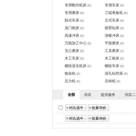
专用数控机床
专用车床
(0)
(0)
专用磨床
三辊卷板机
(0)
(0)
卧式车床
立式车床
(0)
(0)
龙门铣床
摇臂钻床
(0)
(0)
高速冲床
深喉冲床
(0)
(0)
万能加工中心
平面磨床
(0)
(0)
无心磨床
工具磨床
(0)
(1)
木工车床
木工铣床
(0)
(0)
螺纹滚压机床
螺纹车床
(0)
(0)
铣齿机
深孔钻镗床
(0)
(0)
压力机
压铸机
(0)
(0)
全部
供应
提供服务
供应二