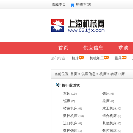
收藏本页
购物车
(
0
)
首页
供应信息
求购
热门行业：
机床
机械加工
量具
当前位置:
首页
»
供应信息
»
机床
»
转塔冲床
按行业浏览
车床
铣床
(19)
(6)
锯床
拉床
(2)
(0)
铸造机床
木工机床
(0)
(0)
数控机床
组合机床
(13)
(0)
进口机床
其他机床
(0)
(0)
数控铣床
数控磨床
(1)
(0)