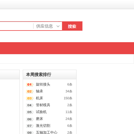
本周搜索排行
旋转接头
6条
轴承
34条
机床
150条
管材模具
2条
试验机
11条
磨床
24条
激光切割
6条
五轴加工中心
2条