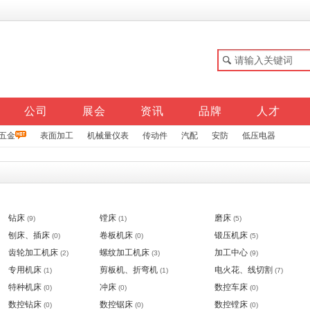
公司
展会
资讯
品牌
人才
五金
表面加工
机械量仪表
传动件
汽配
安防
低压电器
钻床
镗床
磨床
(9)
(1)
(5)
刨床、插床
卷板机床
锻压机床
(0)
(0)
(5)
齿轮加工机床
螺纹加工机床
加工中心
(2)
(3)
(9)
专用机床
剪板机、折弯机
电火花、线切割
(1)
(1)
(7)
特种机床
冲床
数控车床
(0)
(0)
(0)
数控钻床
数控锯床
数控镗床
(0)
(0)
(0)