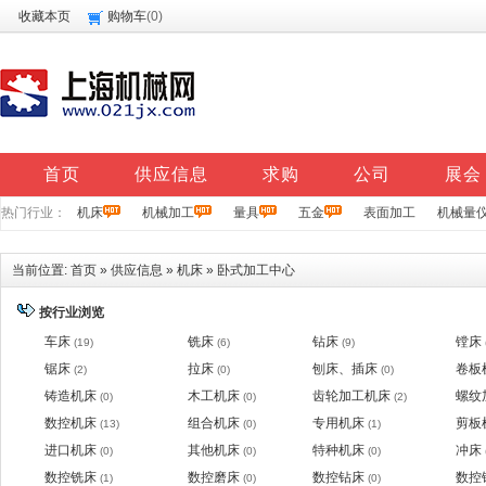
收藏本页
购物车
(
0
)
首页
供应信息
求购
公司
展会
热门行业：
机床
机械加工
量具
五金
表面加工
机械量
当前位置:
首页
»
供应信息
»
机床
»
卧式加工中心
按行业浏览
车床
铣床
钻床
镗床
(19)
(6)
(9)
锯床
拉床
刨床、插床
卷板
(2)
(0)
(0)
铸造机床
木工机床
齿轮加工机床
螺纹
(0)
(0)
(2)
数控机床
组合机床
专用机床
剪板
(13)
(0)
(1)
进口机床
其他机床
特种机床
冲床
(0)
(0)
(0)
数控铣床
数控磨床
数控钻床
数控
(1)
(0)
(0)