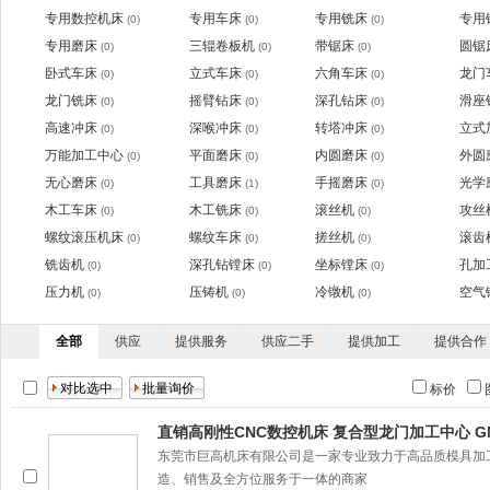
专用数控机床
专用车床
专用铣床
专用
(0)
(0)
(0)
专用磨床
三辊卷板机
带锯床
圆锯
(0)
(0)
(0)
卧式车床
立式车床
六角车床
龙门
(0)
(0)
(0)
龙门铣床
摇臂钻床
深孔钻床
滑座
(0)
(0)
(0)
高速冲床
深喉冲床
转塔冲床
立式
(0)
(0)
(0)
万能加工中心
平面磨床
内圆磨床
外圆
(0)
(0)
(0)
无心磨床
工具磨床
手摇磨床
光学
(0)
(1)
(0)
木工车床
木工铣床
滚丝机
攻丝
(0)
(0)
(0)
螺纹滚压机床
螺纹车床
搓丝机
滚齿
(0)
(0)
(0)
铣齿机
深孔钻镗床
坐标镗床
孔加
(0)
(0)
(0)
压力机
压铸机
冷镦机
空气
(0)
(0)
(0)
全部
供应
提供服务
供应二手
提供加工
提供合作
标价
直销高刚性CNC数控机床 复合型龙门加工中心 GM-
东莞市巨高机床有限公司是一家专业致力于高品质模具加
造、销售及全方位服务于一体的商家