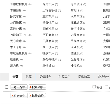
专用数控机床
专用车床
专用铣床
专用
(0)
(0)
(0)
专用磨床
三辊卷板机
带锯床
圆锯
(0)
(0)
(0)
卧式车床
立式车床
六角车床
龙门
(0)
(0)
(0)
龙门铣床
摇臂钻床
深孔钻床
滑座
(0)
(0)
(0)
高速冲床
深喉冲床
转塔冲床
立式
(0)
(0)
(0)
万能加工中心
平面磨床
内圆磨床
外圆
(0)
(0)
(0)
无心磨床
工具磨床
手摇磨床
光学
(0)
(1)
(0)
木工车床
木工铣床
滚丝机
攻丝
(0)
(0)
(0)
螺纹滚压机床
螺纹车床
搓丝机
滚齿
(0)
(0)
(0)
铣齿机
深孔钻镗床
坐标镗床
孔加
(0)
(0)
(0)
压力机
压铸机
冷镦机
空气
(0)
(0)
(0)
全部
供应
提供服务
供应二手
提供加工
提供合作
标价