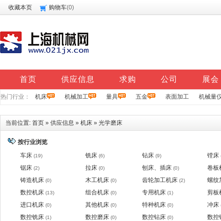
收藏本页
购物车
(
0
)
首页
供应信息
求购
公司
展会
热门行业：
机床
机械加工
量具
五金
表面加工
机械量
当前位置:
首页
»
供应信息
»
机床
»
光学磨床
按行业浏览
车床
铣床
钻床
镗床
(19)
(6)
(9)
锯床
拉床
刨床、插床
卷板
(2)
(0)
(0)
铸造机床
木工机床
齿轮加工机床
螺纹
(0)
(0)
(2)
数控机床
组合机床
专用机床
剪板
(13)
(0)
(1)
进口机床
其他机床
特种机床
冲床
(0)
(0)
(0)
数控铣床
数控磨床
数控钻床
数控
(1)
(0)
(0)