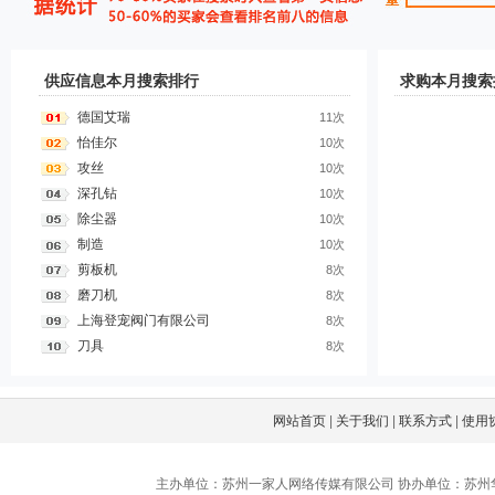
供应信息本月搜索排行
求购本月搜索
德国艾瑞
11次
怡佳尔
10次
攻丝
10次
深孔钻
10次
除尘器
10次
制造
10次
剪板机
8次
磨刀机
8次
上海登宠阀门有限公司
8次
刀具
8次
网站首页
|
关于我们
|
联系方式
|
使用
主办单位：苏州一家人网络传媒有限公司 协办单位：苏州