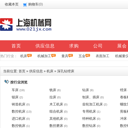
收藏本页
购物车
(
0
)
首页
供应信息
求购
公司
展会
热门行业：
机床
机械加工
量具
五金
表面加工
机械量
当前位置:
首页
»
供应信息
»
机床
»
深孔钻镗床
按行业浏览
车床
铣床
钻床
镗床
(19)
(6)
(9)
锯床
拉床
刨床、插床
卷板
(2)
(0)
(0)
铸造机床
木工机床
齿轮加工机床
螺纹
(0)
(0)
(2)
数控机床
组合机床
专用机床
剪板
(13)
(0)
(1)
进口机床
其他机床
特种机床
冲床
(0)
(0)
(0)
数控铣床
数控磨床
数控钻床
数控
(1)
(0)
(0)