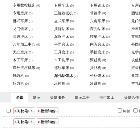
专用数控机床
专用车床
专用铣床
专用
(0)
(0)
(0)
专用磨床
三辊卷板机
带锯床
圆锯
(0)
(0)
(0)
卧式车床
立式车床
六角车床
龙门
(0)
(0)
(0)
龙门铣床
摇臂钻床
深孔钻床
滑座
(0)
(0)
(0)
高速冲床
深喉冲床
转塔冲床
立式
(0)
(0)
(0)
万能加工中心
平面磨床
内圆磨床
外圆
(0)
(0)
(0)
无心磨床
工具磨床
手摇磨床
光学
(0)
(1)
(0)
木工车床
木工铣床
滚丝机
攻丝
(0)
(0)
(0)
螺纹滚压机床
螺纹车床
搓丝机
滚齿
(0)
(0)
(0)
铣齿机
深孔钻镗床
坐标镗床
孔加
(0)
(0)
(0)
压力机
压铸机
冷镦机
空气
(0)
(0)
(0)
全部
供应
提供服务
供应二手
提供加工
提供合作
标价