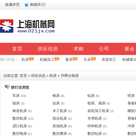
收藏本页
购物车
(
0
)
首页
供应信息
求购
公司
展会
热门行业：
机床
机械加工
量具
五金
表面加工
机械量
当前位置:
首页
»
供应信息
»
机床
»
升降台铣床
按行业浏览
车床
铣床
钻床
镗床
(19)
(6)
(9)
锯床
拉床
刨床、插床
卷板
(2)
(0)
(0)
铸造机床
木工机床
齿轮加工机床
螺纹
(0)
(0)
(2)
数控机床
组合机床
专用机床
剪板
(13)
(0)
(1)
进口机床
其他机床
特种机床
冲床
(0)
(0)
(0)
数控铣床
数控磨床
数控钻床
数控
(1)
(0)
(0)