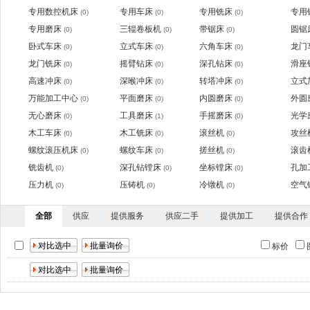
专用数控机床
专用车床
专用铣床
专用
(0)
(0)
(0)
专用磨床
三辊卷板机
带锯床
圆锯
(0)
(0)
(0)
卧式车床
立式车床
六角车床
龙门
(0)
(0)
(0)
龙门铣床
摇臂钻床
深孔钻床
滑座
(0)
(0)
(0)
高速冲床
深喉冲床
转塔冲床
立式
(0)
(0)
(0)
万能加工中心
平面磨床
内圆磨床
外圆
(0)
(0)
(0)
无心磨床
工具磨床
手摇磨床
光学
(0)
(1)
(0)
木工车床
木工铣床
滚丝机
攻丝
(0)
(0)
(0)
螺纹滚压机床
螺纹车床
搓丝机
滚齿
(0)
(0)
(0)
铣齿机
深孔钻镗床
坐标镗床
孔加
(0)
(0)
(0)
压力机
压铸机
冷镦机
空气
(0)
(0)
(0)
全部
供应
提供服务
供应二手
提供加工
提供合作
标价