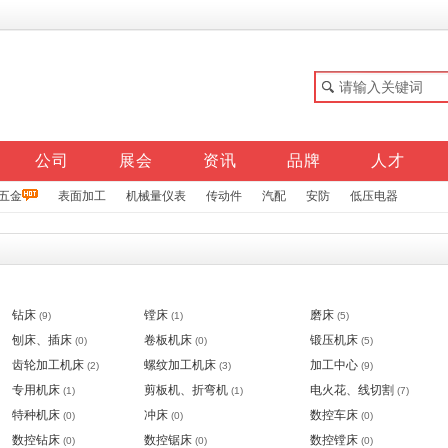
公司
展会
资讯
品牌
人才
五金
表面加工
机械量仪表
传动件
汽配
安防
低压电器
钻床
镗床
磨床
(9)
(1)
(5)
刨床、插床
卷板机床
锻压机床
(0)
(0)
(5)
齿轮加工机床
螺纹加工机床
加工中心
(2)
(3)
(9)
专用机床
剪板机、折弯机
电火花、线切割
(1)
(1)
(7)
特种机床
冲床
数控车床
(0)
(0)
(0)
数控钻床
数控锯床
数控镗床
(0)
(0)
(0)