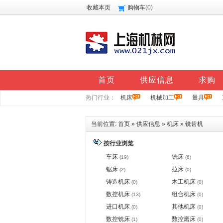
收藏本页
购物车
(
0
)
首页
供应信息
求购
热门行业：
机床
机械加工
量具
当前位置:
首页
»
供应信息
»
机床
»
铣齿机
按行业浏览
车床
铣床
(19)
(6)
锯床
拉床
(2)
(0)
铸造机床
木工机床
(0)
(0)
数控机床
组合机床
(13)
(0)
进口机床
其他机床
(0)
(0)
数控铣床
数控磨床
(1)
(0)