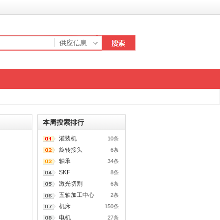
本周搜索排行
灌装机
10条
旋转接头
6条
轴承
34条
SKF
8条
激光切割
6条
五轴加工中心
2条
机床
150条
电机
27条