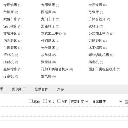
专用铣床
专用锯床
专用镗床
(0)
(0)
(0)
带锯床
圆锯床
弓锯床
(0)
(0)
(0)
六角车床
龙门车床
升降台铣床
(0)
(0)
(0)
深孔钻床
滑座钻床
铣钻床
(0)
(0)
(0)
转塔冲床
立式加工中心
卧式加工中心
(0)
(4)
(1)
内圆磨床
外圆磨床
万能磨床
(0)
(0)
(1)
手摇磨床
光学磨床
木工锯床
(0)
(0)
(0)
滚丝机
攻丝机
螺纹切削机床
(0)
(2)
(1)
搓丝机
滚齿机
插齿机
(0)
(0)
(0)
坐标镗床
孔加工类组合机床
面加工类组合机床
(0)
(0)
(0)
冷镦机
空气锤
(0)
(0)
手
提供加工
提供合作
库存
标价
图片
VIP