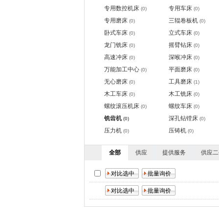
专用数控机床
专用车床
(0)
(0)
专用磨床
三辊卷板机
(0)
(0)
卧式车床
立式车床
(0)
(0)
龙门铣床
摇臂钻床
(0)
(0)
高速冲床
深喉冲床
(0)
(0)
万能加工中心
平面磨床
(0)
(0)
无心磨床
工具磨床
(0)
(1)
木工车床
木工铣床
(0)
(0)
螺纹滚压机床
螺纹车床
(0)
(0)
铣齿机
深孔钻镗床
(0)
(0)
压力机
压铸机
(0)
(0)
全部
供应
提供服务
供应二