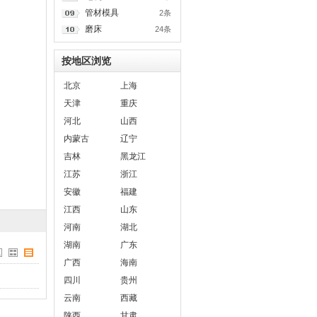
管材模具
2条
磨床
24条
按地区浏览
北京
上海
天津
重庆
河北
山西
内蒙古
辽宁
吉林
黑龙江
江苏
浙江
安徽
福建
江西
山东
河南
湖北
湖南
广东
广西
海南
四川
贵州
云南
西藏
陕西
甘肃