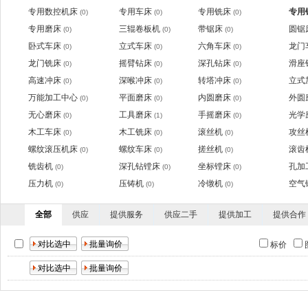
专用数控机床
专用车床
专用铣床
专用
(0)
(0)
(0)
专用磨床
三辊卷板机
带锯床
圆锯
(0)
(0)
(0)
卧式车床
立式车床
六角车床
龙门
(0)
(0)
(0)
龙门铣床
摇臂钻床
深孔钻床
滑座
(0)
(0)
(0)
高速冲床
深喉冲床
转塔冲床
立式
(0)
(0)
(0)
万能加工中心
平面磨床
内圆磨床
外圆
(0)
(0)
(0)
无心磨床
工具磨床
手摇磨床
光学
(0)
(1)
(0)
木工车床
木工铣床
滚丝机
攻丝
(0)
(0)
(0)
螺纹滚压机床
螺纹车床
搓丝机
滚齿
(0)
(0)
(0)
铣齿机
深孔钻镗床
坐标镗床
孔加
(0)
(0)
(0)
压力机
压铸机
冷镦机
空气
(0)
(0)
(0)
全部
供应
提供服务
供应二手
提供加工
提供合作
标价