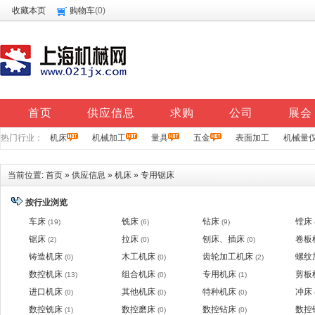
收藏本页
购物车
(
0
)
首页
供应信息
求购
公司
展会
热门行业：
机床
机械加工
量具
五金
表面加工
机械量
当前位置:
首页
»
供应信息
»
机床
»
专用锯床
按行业浏览
车床
铣床
钻床
镗床
(19)
(6)
(9)
锯床
拉床
刨床、插床
卷板
(2)
(0)
(0)
铸造机床
木工机床
齿轮加工机床
螺纹
(0)
(0)
(2)
数控机床
组合机床
专用机床
剪板
(13)
(0)
(1)
进口机床
其他机床
特种机床
冲床
(0)
(0)
(0)
数控铣床
数控磨床
数控钻床
数控
(1)
(0)
(0)