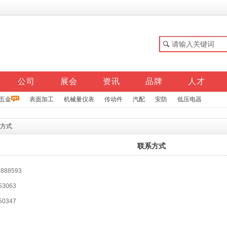
公司
展会
资讯
品牌
人才
五金
表面加工
机械量仪表
传动件
汽配
安防
低压电器
方式
联系方式
888593
3063
0347