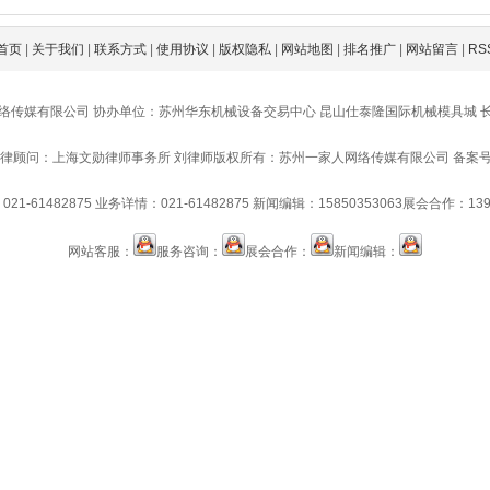
首页
|
关于我们
|
联系方式
|
使用协议
|
版权隐私
|
网站地图
|
排名推广
|
网站留言
|
RS
络传媒有限公司 协办单位：苏州华东机械设备交易中心 昆山仕泰隆国际机械模具城 
律顾问：上海文勋律师事务所 刘律师
版权所有：苏州一家人网络传媒有限公司 备案号：苏IC
21-61482875
业务详情：021-61482875
新闻编辑：15850353063
展会合作：1391
网站客服：
服务咨询：
展会合作：
新闻编辑：