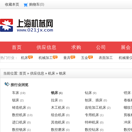
收藏本页
购物车
(
0
)
首页
供应信息
求购
公司
展会
热门行业：
机床
机械加工
量具
五金
表面加工
机械量
当前位置:
首页
»
供应信息
»
机床
»
铣床
按行业浏览
车床
铣床
钻床
镗床
(19)
(6)
(9)
锯床
拉床
刨床、插床
卷板
(2)
(0)
(0)
铸造机床
木工机床
齿轮加工机床
螺纹
(0)
(0)
(2)
数控机床
组合机床
专用机床
剪板
(13)
(0)
(1)
进口机床
其他机床
特种机床
冲床
(0)
(0)
(0)
数控铣床
数控磨床
数控钻床
数控
(1)
(0)
(0)