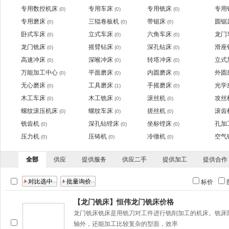
专用数控机床
专用车床
专用铣床
专用
(0)
(0)
(0)
专用磨床
三辊卷板机
带锯床
圆锯
(0)
(0)
(0)
卧式车床
立式车床
六角车床
龙门
(0)
(0)
(0)
龙门铣床
摇臂钻床
深孔钻床
滑座
(0)
(0)
(0)
高速冲床
深喉冲床
转塔冲床
立式
(0)
(0)
(0)
万能加工中心
平面磨床
内圆磨床
外圆
(0)
(0)
(0)
无心磨床
工具磨床
手摇磨床
光学
(0)
(1)
(0)
木工车床
木工铣床
滚丝机
攻丝
(0)
(0)
(0)
螺纹滚压机床
螺纹车床
搓丝机
滚齿
(0)
(0)
(0)
铣齿机
深孔钻镗床
坐标镗床
孔加
(0)
(0)
(0)
压力机
压铸机
冷镦机
空气
(0)
(0)
(0)
全部
供应
提供服务
供应二手
提供加工
提供合作
标价
【龙门铣床】恒伟龙门铣床价格
龙门铣床铣床是用铣刀对工件进行铣削加工的机床。铣床
轴外，还能加工比较复杂的型面，效率