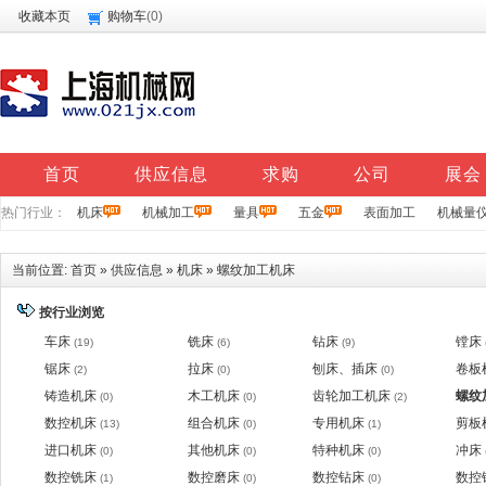
收藏本页
购物车
(
0
)
首页
供应信息
求购
公司
展会
热门行业：
机床
机械加工
量具
五金
表面加工
机械量
当前位置:
首页
»
供应信息
»
机床
»
螺纹加工机床
按行业浏览
车床
铣床
钻床
镗床
(19)
(6)
(9)
锯床
拉床
刨床、插床
卷板
(2)
(0)
(0)
铸造机床
木工机床
齿轮加工机床
螺纹
(0)
(0)
(2)
数控机床
组合机床
专用机床
剪板
(13)
(0)
(1)
进口机床
其他机床
特种机床
冲床
(0)
(0)
(0)
数控铣床
数控磨床
数控钻床
数控
(1)
(0)
(0)