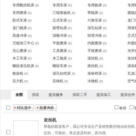
专用数控机床
专用车床
专用铣床
专用
(0)
(0)
(0)
专用磨床
三辊卷板机
带锯床
圆锯
(0)
(0)
(0)
卧式车床
立式车床
六角车床
龙门
(0)
(0)
(0)
龙门铣床
摇臂钻床
深孔钻床
滑座
(0)
(0)
(0)
高速冲床
深喉冲床
转塔冲床
立式
(0)
(0)
(0)
万能加工中心
平面磨床
内圆磨床
外圆
(0)
(0)
(0)
无心磨床
工具磨床
手摇磨床
光学
(0)
(1)
(0)
木工车床
木工铣床
滚丝机
攻丝
(0)
(0)
(0)
螺纹滚压机床
螺纹车床
搓丝机
滚齿
(0)
(0)
(0)
铣齿机
深孔钻镗床
坐标镗床
孔加
(0)
(0)
(0)
压力机
压铸机
冷镦机
空气
(0)
(0)
(0)
全部
供应
提供服务
供应二手
提供加工
提供合作
标价
攻丝机
尊敬的新老客户，我公司专业生产及销售数控电动攻丝机
定的，可靠的，售后是及时的，因为我