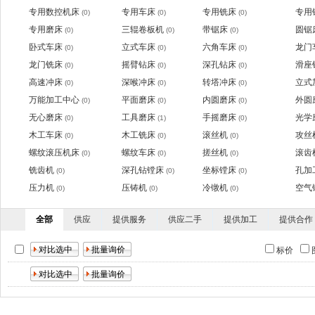
专用数控机床
专用车床
专用铣床
专用
(0)
(0)
(0)
专用磨床
三辊卷板机
带锯床
圆锯
(0)
(0)
(0)
卧式车床
立式车床
六角车床
龙门
(0)
(0)
(0)
龙门铣床
摇臂钻床
深孔钻床
滑座
(0)
(0)
(0)
高速冲床
深喉冲床
转塔冲床
立式
(0)
(0)
(0)
万能加工中心
平面磨床
内圆磨床
外圆
(0)
(0)
(0)
无心磨床
工具磨床
手摇磨床
光学
(0)
(1)
(0)
木工车床
木工铣床
滚丝机
攻丝
(0)
(0)
(0)
螺纹滚压机床
螺纹车床
搓丝机
滚齿
(0)
(0)
(0)
铣齿机
深孔钻镗床
坐标镗床
孔加
(0)
(0)
(0)
压力机
压铸机
冷镦机
空气
(0)
(0)
(0)
全部
供应
提供服务
供应二手
提供加工
提供合作
标价