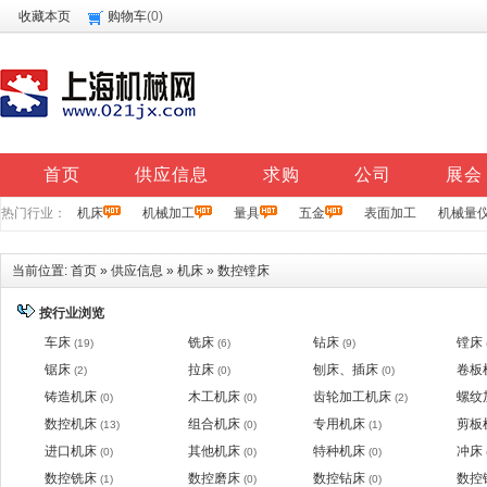
收藏本页
购物车
(
0
)
首页
供应信息
求购
公司
展会
热门行业：
机床
机械加工
量具
五金
表面加工
机械量
当前位置:
首页
»
供应信息
»
机床
»
数控镗床
按行业浏览
车床
铣床
钻床
镗床
(19)
(6)
(9)
锯床
拉床
刨床、插床
卷板
(2)
(0)
(0)
铸造机床
木工机床
齿轮加工机床
螺纹
(0)
(0)
(2)
数控机床
组合机床
专用机床
剪板
(13)
(0)
(1)
进口机床
其他机床
特种机床
冲床
(0)
(0)
(0)
数控铣床
数控磨床
数控钻床
数控
(1)
(0)
(0)