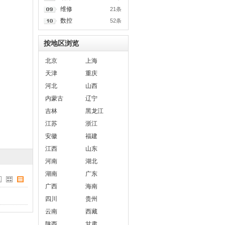
维修
21条
数控
52条
按地区浏览
北京
上海
天津
重庆
河北
山西
内蒙古
辽宁
吉林
黑龙江
江苏
浙江
安徽
福建
江西
山东
河南
湖北
湖南
广东
广西
海南
四川
贵州
云南
西藏
陕西
甘肃