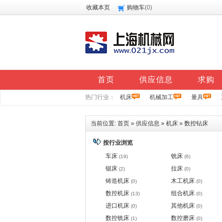
收藏本页
购物车
(
0
)
首页
供应信息
求购
热门行业：
机床
机械加工
量具
当前位置:
首页
»
供应信息
»
机床
»
数控钻床
按行业浏览
车床
铣床
(19)
(6)
锯床
拉床
(2)
(0)
铸造机床
木工机床
(0)
(0)
数控机床
组合机床
(13)
(0)
进口机床
其他机床
(0)
(0)
数控铣床
数控磨床
(1)
(0)