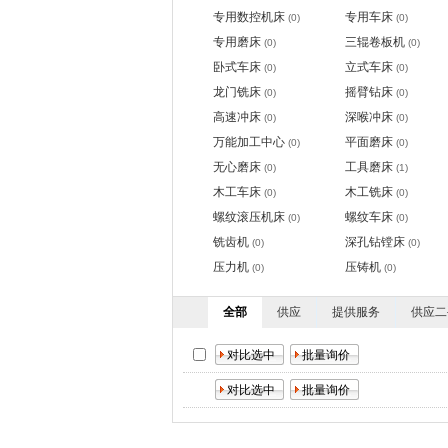
专用数控机床
专用车床
(0)
(0)
专用磨床
三辊卷板机
(0)
(0)
卧式车床
立式车床
(0)
(0)
龙门铣床
摇臂钻床
(0)
(0)
高速冲床
深喉冲床
(0)
(0)
万能加工中心
平面磨床
(0)
(0)
无心磨床
工具磨床
(0)
(1)
木工车床
木工铣床
(0)
(0)
螺纹滚压机床
螺纹车床
(0)
(0)
铣齿机
深孔钻镗床
(0)
(0)
压力机
压铸机
(0)
(0)
全部
供应
提供服务
供应二