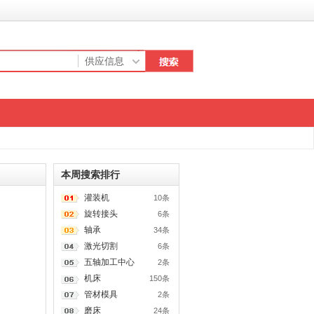
本周搜索排行
灌装机
10条
旋转接头
6条
轴承
34条
激光切割
6条
五轴加工中心
2条
机床
150条
管材模具
2条
磨床
24条