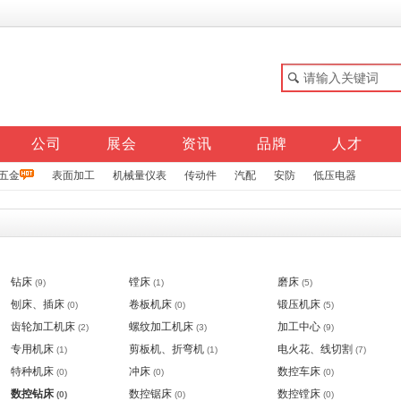
公司
展会
资讯
品牌
人才
五金
表面加工
机械量仪表
传动件
汽配
安防
低压电器
钻床
镗床
磨床
(9)
(1)
(5)
刨床、插床
卷板机床
锻压机床
(0)
(0)
(5)
齿轮加工机床
螺纹加工机床
加工中心
(2)
(3)
(9)
专用机床
剪板机、折弯机
电火花、线切割
(1)
(1)
(7)
特种机床
冲床
数控车床
(0)
(0)
(0)
数控钻床
数控锯床
数控镗床
(0)
(0)
(0)