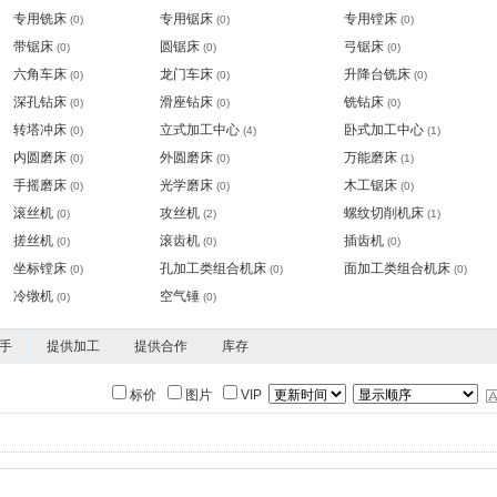
专用铣床
专用锯床
专用镗床
(0)
(0)
(0)
带锯床
圆锯床
弓锯床
(0)
(0)
(0)
六角车床
龙门车床
升降台铣床
(0)
(0)
(0)
深孔钻床
滑座钻床
铣钻床
(0)
(0)
(0)
转塔冲床
立式加工中心
卧式加工中心
(0)
(4)
(1)
内圆磨床
外圆磨床
万能磨床
(0)
(0)
(1)
手摇磨床
光学磨床
木工锯床
(0)
(0)
(0)
滚丝机
攻丝机
螺纹切削机床
(0)
(2)
(1)
搓丝机
滚齿机
插齿机
(0)
(0)
(0)
坐标镗床
孔加工类组合机床
面加工类组合机床
(0)
(0)
(0)
冷镦机
空气锤
(0)
(0)
手
提供加工
提供合作
库存
标价
图片
VIP