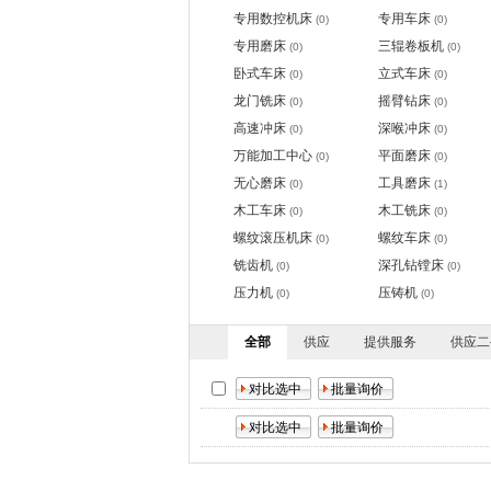
专用数控机床
专用车床
(0)
(0)
专用磨床
三辊卷板机
(0)
(0)
卧式车床
立式车床
(0)
(0)
龙门铣床
摇臂钻床
(0)
(0)
高速冲床
深喉冲床
(0)
(0)
万能加工中心
平面磨床
(0)
(0)
无心磨床
工具磨床
(0)
(1)
木工车床
木工铣床
(0)
(0)
螺纹滚压机床
螺纹车床
(0)
(0)
铣齿机
深孔钻镗床
(0)
(0)
压力机
压铸机
(0)
(0)
全部
供应
提供服务
供应二