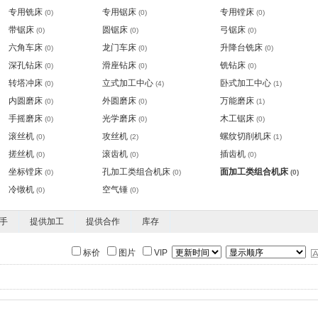
专用铣床
专用锯床
专用镗床
(0)
(0)
(0)
带锯床
圆锯床
弓锯床
(0)
(0)
(0)
六角车床
龙门车床
升降台铣床
(0)
(0)
(0)
深孔钻床
滑座钻床
铣钻床
(0)
(0)
(0)
转塔冲床
立式加工中心
卧式加工中心
(0)
(4)
(1)
内圆磨床
外圆磨床
万能磨床
(0)
(0)
(1)
手摇磨床
光学磨床
木工锯床
(0)
(0)
(0)
滚丝机
攻丝机
螺纹切削机床
(0)
(2)
(1)
搓丝机
滚齿机
插齿机
(0)
(0)
(0)
坐标镗床
孔加工类组合机床
面加工类组合机床
(0)
(0)
(0)
冷镦机
空气锤
(0)
(0)
手
提供加工
提供合作
库存
标价
图片
VIP