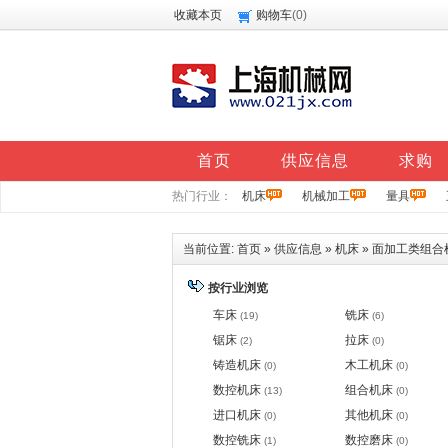
收藏本页
购物车
(
0
)
首页
供应信息
求购
热门行业：
机床
机械加工
量具
当前位置:
首页
»
供应信息
»
机床
»
面加工类组合
按行业浏览
车床
铣床
(19)
(6)
锯床
拉床
(2)
(0)
铸造机床
木工机床
(0)
(0)
数控机床
组合机床
(13)
(0)
进口机床
其他机床
(0)
(0)
数控铣床
数控磨床
(1)
(0)