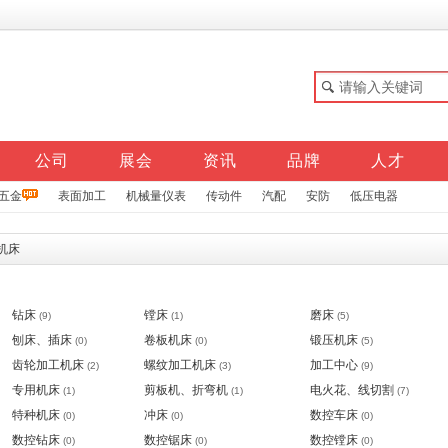
公司
展会
资讯
品牌
人才
五金
表面加工
机械量仪表
传动件
汽配
安防
低压电器
机床
钻床
镗床
磨床
(9)
(1)
(5)
刨床、插床
卷板机床
锻压机床
(0)
(0)
(5)
齿轮加工机床
螺纹加工机床
加工中心
(2)
(3)
(9)
专用机床
剪板机、折弯机
电火花、线切割
(1)
(1)
(7)
特种机床
冲床
数控车床
(0)
(0)
(0)
数控钻床
数控锯床
数控镗床
(0)
(0)
(0)