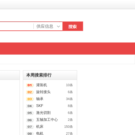
本周搜索排行
灌装机
10条
旋转接头
6条
轴承
34条
SKF
8条
激光切割
6条
五轴加工中心
2条
机床
150条
电机
27条