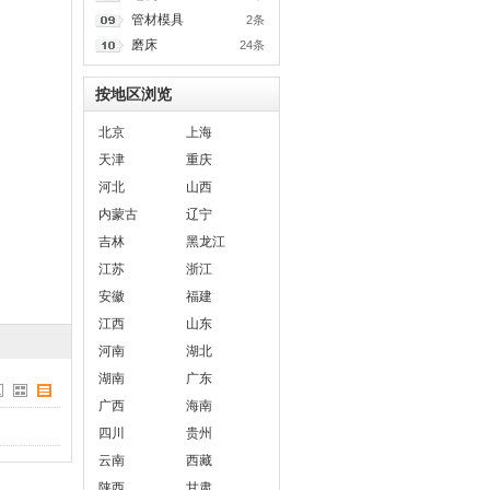
管材模具
2条
磨床
24条
按地区浏览
北京
上海
天津
重庆
河北
山西
内蒙古
辽宁
吉林
黑龙江
江苏
浙江
安徽
福建
江西
山东
河南
湖北
湖南
广东
广西
海南
四川
贵州
云南
西藏
陕西
甘肃