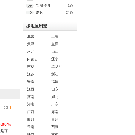
管材模具
2条
磨床
24条
按地区浏览
北京
上海
天津
重庆
河北
山西
内蒙古
辽宁
吉林
黑龙江
江苏
浙江
安徽
福建
江西
山东
河南
湖北
湖南
广东
广西
海南
四川
贵州
.00
/台
云南
西藏
台起订
陕西
甘肃