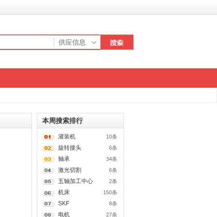
本周搜索排行
灌装机
10条
旋转接头
6条
轴承
34条
激光切割
6条
五轴加工中心
2条
机床
150条
SKF
8条
电机
27条