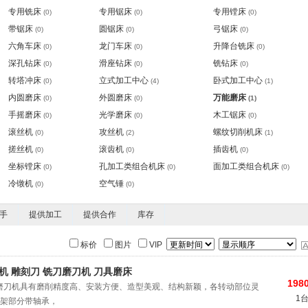
专用铣床
专用锯床
专用镗床
(0)
(0)
(0)
带锯床
圆锯床
弓锯床
(0)
(0)
(0)
六角车床
龙门车床
升降台铣床
(0)
(0)
(0)
深孔钻床
滑座钻床
铣钻床
(0)
(0)
(0)
转塔冲床
立式加工中心
卧式加工中心
(0)
(4)
(1)
内圆磨床
外圆磨床
万能磨床
(0)
(0)
(1)
手摇磨床
光学磨床
木工锯床
(0)
(0)
(0)
滚丝机
攻丝机
螺纹切削机床
(0)
(2)
(1)
搓丝机
滚齿机
插齿机
(0)
(0)
(0)
坐标镗床
孔加工类组合机床
面加工类组合机床
(0)
(0)
(0)
冷镦机
空气锤
(0)
(0)
手
提供加工
提供合作
库存
标价
图片
VIP
机 雕刻刀 铣刀磨刀机 刀具磨床
1980
万能磨刀机具有磨削精度高、安装方便、造型美观、结构新颖，各转动部位灵
1
架部分带轴承，