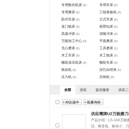
专用数控机床
专用车床
(0)
(0)
专用磨床
三辊卷板机
(0)
(0)
卧式车床
立式车床
(0)
(0)
龙门铣床
摇臂钻床
(0)
(0)
高速冲床
深喉冲床
(0)
(0)
万能加工中心
平面磨床
(0)
(0)
无心磨床
工具磨床
(0)
(1)
木工车床
木工铣床
(0)
(0)
螺纹滚压机床
螺纹车床
(0)
(0)
铣齿机
深孔钻镗床
(0)
(0)
压力机
压铸机
(0)
(0)
全部
供应
提供服务
供应二
供应鹰牌U2万能磨刀
产品介绍：LS-10A
活、噪音低、振动小、刀