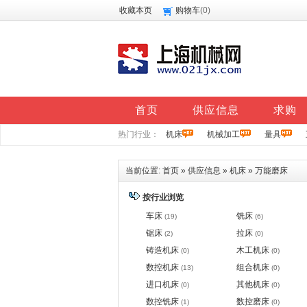
收藏本页
购物车
(
0
)
首页
供应信息
求购
热门行业：
机床
机械加工
量具
当前位置:
首页
»
供应信息
»
机床
»
万能磨床
按行业浏览
车床
铣床
(19)
(6)
锯床
拉床
(2)
(0)
铸造机床
木工机床
(0)
(0)
数控机床
组合机床
(13)
(0)
进口机床
其他机床
(0)
(0)
数控铣床
数控磨床
(1)
(0)