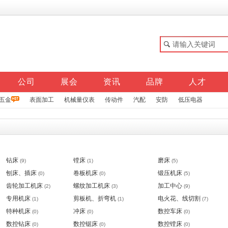
公司
展会
资讯
品牌
人才
五金
表面加工
机械量仪表
传动件
汽配
安防
低压电器
钻床
镗床
磨床
(9)
(1)
(5)
刨床、插床
卷板机床
锻压机床
(0)
(0)
(5)
齿轮加工机床
螺纹加工机床
加工中心
(2)
(3)
(9)
专用机床
剪板机、折弯机
电火花、线切割
(1)
(1)
(7)
特种机床
冲床
数控车床
(0)
(0)
(0)
数控钻床
数控锯床
数控镗床
(0)
(0)
(0)