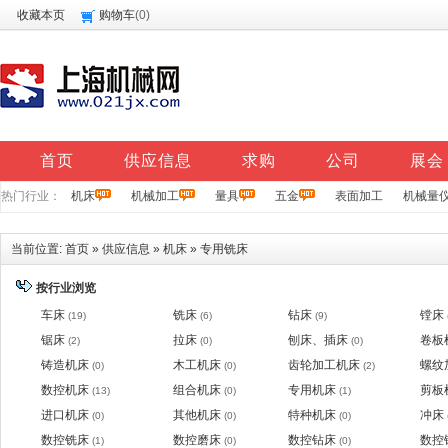
收藏本页
购物车
(
0
)
首页
供应信息
求购
公司
展会
热门行业：
机床
机械加工
量具
五金
表面加工
机械量
当前位置:
首页
»
供应信息
»
机床
»
专用铣床
按行业浏览
车床
铣床
钻床
镗床
(19)
(6)
(9)
锯床
拉床
刨床、插床
卷板
(2)
(0)
(0)
铸造机床
木工机床
齿轮加工机床
螺纹
(0)
(0)
(2)
数控机床
组合机床
专用机床
剪板
(13)
(0)
(1)
进口机床
其他机床
特种机床
冲床
(0)
(0)
(0)
数控铣床
数控磨床
数控钻床
数控
(1)
(0)
(0)