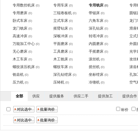
专用数控机床
专用车床
专用铣床
专用
(0)
(0)
(0)
专用磨床
三辊卷板机
带锯床
圆锯
(0)
(0)
(0)
卧式车床
立式车床
六角车床
龙门
(0)
(0)
(0)
龙门铣床
摇臂钻床
深孔钻床
滑座
(0)
(0)
(0)
高速冲床
深喉冲床
转塔冲床
立式
(0)
(0)
(0)
万能加工中心
平面磨床
内圆磨床
外圆
(0)
(0)
(0)
无心磨床
工具磨床
手摇磨床
光学
(0)
(1)
(0)
木工车床
木工铣床
滚丝机
攻丝
(0)
(0)
(0)
螺纹滚压机床
螺纹车床
搓丝机
滚齿
(0)
(0)
(0)
铣齿机
深孔钻镗床
坐标镗床
孔加
(0)
(0)
(0)
压力机
压铸机
冷镦机
空气
(0)
(0)
(0)
全部
供应
提供服务
供应二手
提供加工
提供合作
标价