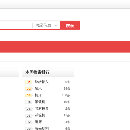
本周搜索排行
旋转接头
6条
轴承
34条
机床
150条
灌装机
10条
管材模具
2条
试验机
11条
磨床
24条
激光切割
6条