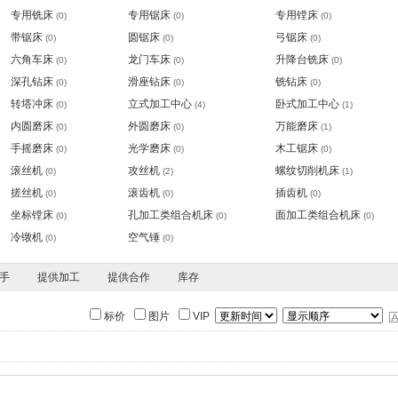
专用铣床
专用锯床
专用镗床
(0)
(0)
(0)
带锯床
圆锯床
弓锯床
(0)
(0)
(0)
六角车床
龙门车床
升降台铣床
(0)
(0)
(0)
深孔钻床
滑座钻床
铣钻床
(0)
(0)
(0)
转塔冲床
立式加工中心
卧式加工中心
(0)
(4)
(1)
内圆磨床
外圆磨床
万能磨床
(0)
(0)
(1)
手摇磨床
光学磨床
木工锯床
(0)
(0)
(0)
滚丝机
攻丝机
螺纹切削机床
(0)
(2)
(1)
搓丝机
滚齿机
插齿机
(0)
(0)
(0)
坐标镗床
孔加工类组合机床
面加工类组合机床
(0)
(0)
(0)
冷镦机
空气锤
(0)
(0)
手
提供加工
提供合作
库存
标价
图片
VIP