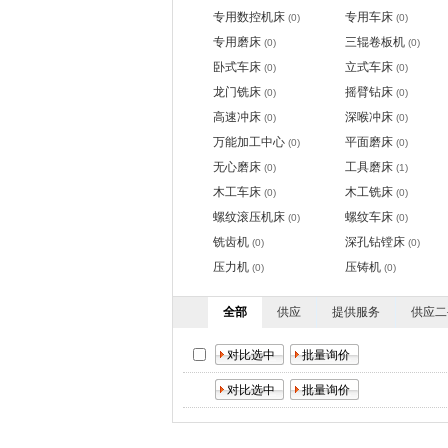
专用数控机床
专用车床
(0)
(0)
专用磨床
三辊卷板机
(0)
(0)
卧式车床
立式车床
(0)
(0)
龙门铣床
摇臂钻床
(0)
(0)
高速冲床
深喉冲床
(0)
(0)
万能加工中心
平面磨床
(0)
(0)
无心磨床
工具磨床
(0)
(1)
木工车床
木工铣床
(0)
(0)
螺纹滚压机床
螺纹车床
(0)
(0)
铣齿机
深孔钻镗床
(0)
(0)
压力机
压铸机
(0)
(0)
全部
供应
提供服务
供应二