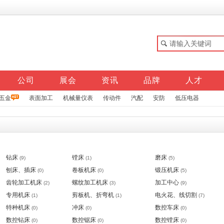
公司
展会
资讯
品牌
人才
五金
表面加工
机械量仪表
传动件
汽配
安防
低压电器
钻床
镗床
磨床
(9)
(1)
(5)
刨床、插床
卷板机床
锻压机床
(0)
(0)
(5)
齿轮加工机床
螺纹加工机床
加工中心
(2)
(3)
(9)
专用机床
剪板机、折弯机
电火花、线切割
(1)
(1)
(7)
特种机床
冲床
数控车床
(0)
(0)
(0)
数控钻床
数控锯床
数控镗床
(0)
(0)
(0)