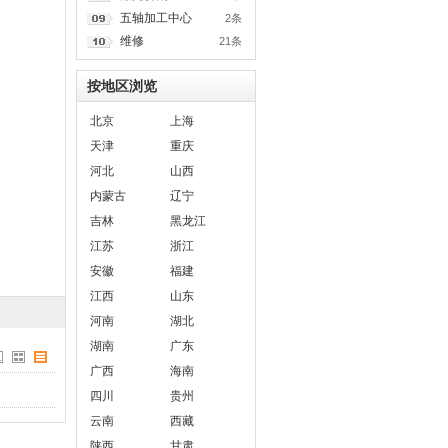
五轴加工中心
2条
维修
21条
按地区浏览
北京
上海
天津
重庆
河北
山西
内蒙古
辽宁
吉林
黑龙江
江苏
浙江
安徽
福建
江西
山东
河南
湖北
湖南
广东
广西
海南
四川
贵州
云南
西藏
陕西
甘肃