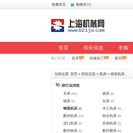
收藏本页
购物车
(
0
)
首页
供应信息
求购
热门行业：
机床
机械加工
量具
当前位置:
首页
»
供应信息
»
机床
»
铸造机床
按行业浏览
车床
铣床
(19)
(6)
锯床
拉床
(2)
(0)
铸造机床
木工机床
(0)
(0)
数控机床
组合机床
(13)
(0)
进口机床
其他机床
(0)
(0)
数控铣床
数控磨床
(1)
(0)