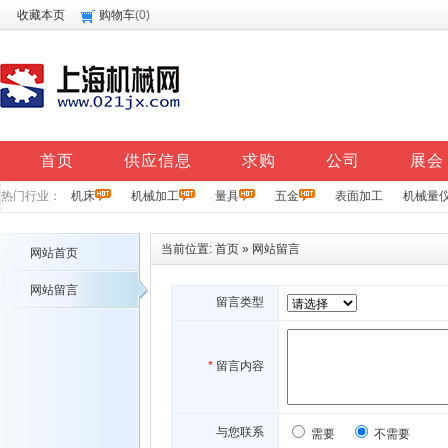
收藏本页
购物车
(
0
)
首页
供应信息
求购
公司
展会
热门行业：
机床
机械加工
量具
五金
表面加工
机械量
当前位置:
首页
»
网站留言
网站首页
网站留言
留言类型
*
留言内容
与您联系
需要
不需要