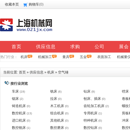
收藏本页
购物车
(
0
)
首页
供应信息
求购
公司
展会
热门行业：
机床
机械加工
量具
五金
表面加工
机械量
当前位置:
首页
»
供应信息
»
机床
»
空气锤
按行业浏览
车床
铣床
钻床
镗床
(19)
(6)
(9)
锯床
拉床
刨床、插床
卷板
(2)
(0)
(0)
铸造机床
木工机床
齿轮加工机床
螺纹
(0)
(0)
(2)
数控机床
组合机床
专用机床
剪板
(13)
(0)
(1)
进口机床
其他机床
特种机床
冲床
(0)
(0)
(0)
数控铣床
数控磨床
数控钻床
数控
(1)
(0)
(0)