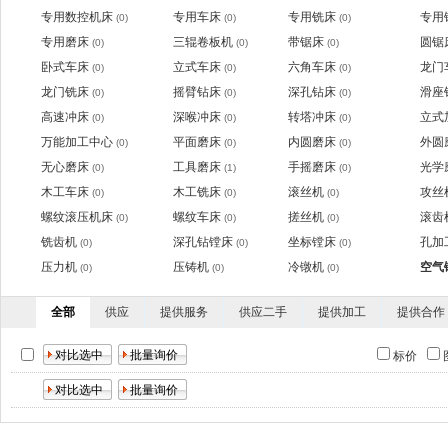
专用数控机床
专用车床
专用铣床
专用
(0)
(0)
(0)
专用磨床
三辊卷板机
带锯床
圆锯
(0)
(0)
(0)
卧式车床
立式车床
六角车床
龙门
(0)
(0)
(0)
龙门铣床
摇臂钻床
深孔钻床
滑座
(0)
(0)
(0)
高速冲床
深喉冲床
转塔冲床
立式
(0)
(0)
(0)
万能加工中心
平面磨床
内圆磨床
外圆
(0)
(0)
(0)
无心磨床
工具磨床
手摇磨床
光学
(0)
(1)
(0)
木工车床
木工铣床
滚丝机
攻丝
(0)
(0)
(0)
螺纹滚压机床
螺纹车床
搓丝机
滚齿
(0)
(0)
(0)
铣齿机
深孔钻镗床
坐标镗床
孔加
(0)
(0)
(0)
压力机
压铸机
冷镦机
空气
(0)
(0)
(0)
全部
供应
提供服务
供应二手
提供加工
提供合作
标价