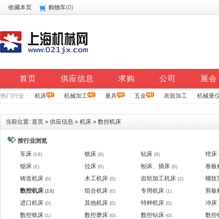
收藏本页
购物车
(
0
)
首页
供应信息
求购
公司
展会
热门行业：
机床
机械加工
量具
五金
表面加工
机械量
当前位置:
首页
»
供应信息
»
机床
»
数控机床
按行业浏览
车床
铣床
钻床
镗床
(19)
(6)
(9)
锯床
拉床
刨床、插床
卷板
(2)
(0)
(0)
铸造机床
木工机床
齿轮加工机床
螺纹
(0)
(0)
(2)
数控机床
组合机床
专用机床
剪板
(13)
(0)
(1)
进口机床
其他机床
特种机床
冲床
(0)
(0)
(0)
数控铣床
数控磨床
数控钻床
数控
(1)
(0)
(0)