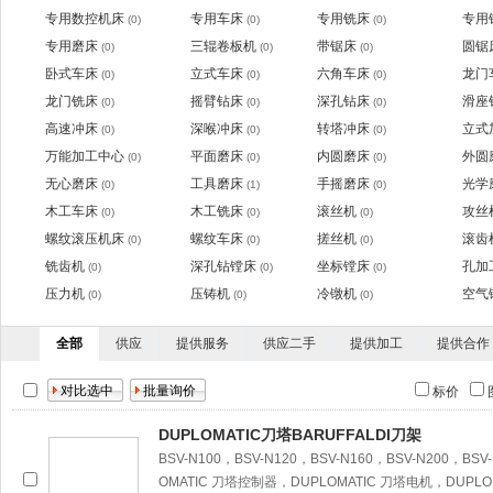
专用数控机床
专用车床
专用铣床
专用
(0)
(0)
(0)
专用磨床
三辊卷板机
带锯床
圆锯
(0)
(0)
(0)
卧式车床
立式车床
六角车床
龙门
(0)
(0)
(0)
龙门铣床
摇臂钻床
深孔钻床
滑座
(0)
(0)
(0)
高速冲床
深喉冲床
转塔冲床
立式
(0)
(0)
(0)
万能加工中心
平面磨床
内圆磨床
外圆
(0)
(0)
(0)
无心磨床
工具磨床
手摇磨床
光学
(0)
(1)
(0)
木工车床
木工铣床
滚丝机
攻丝
(0)
(0)
(0)
螺纹滚压机床
螺纹车床
搓丝机
滚齿
(0)
(0)
(0)
铣齿机
深孔钻镗床
坐标镗床
孔加
(0)
(0)
(0)
压力机
压铸机
冷镦机
空气
(0)
(0)
(0)
全部
供应
提供服务
供应二手
提供加工
提供合作
标价
DUPLOMATIC刀塔BARUFFALDI刀架
BSV-N100，BSV-N120，BSV-N160，BSV-N200，BSV
OMATIC 刀塔控制器，DUPLOMATIC 刀塔电机，DUPLO