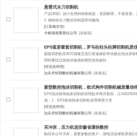
悬臂式水刀切割机
产品详情1. 设计合理的铸铁框架，坚固耐用，不易变形。
3. 独特的水刀数控控制器和伺服电
[江苏南京市]
卡格瑞有限责任公司
[未核实]
EPS弧形窗套切割机，罗马柱柱头柱脚切割机质
圆弧切割机采用可调速交流行星减速机带动推拉泡沫原材
同时要经过加热丝做成的模型加热旋转
[河北沧州市]
泊头市恒翔数控机械有限公司
[未核实]
新型数控泡沫切割机，欧式构件切割机械质量信
EPS泡沫装饰线条切割机恒翔技术再升新高，(1348290
成：1、EPS装饰线条切割机采用厚壁方管
[河北沧州市]
泊头市恒翔数控机械有限公司
[未核实]
买冲床，压力机选安徽省通快数控
购买本公司冲床，需要参数的客户，请电话或者联系我们