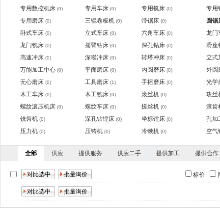
专用数控机床
专用车床
专用铣床
专用
(0)
(0)
(0)
专用磨床
三辊卷板机
带锯床
圆锯
(0)
(0)
(0)
卧式车床
立式车床
六角车床
龙门
(0)
(0)
(0)
龙门铣床
摇臂钻床
深孔钻床
滑座
(0)
(0)
(0)
高速冲床
深喉冲床
转塔冲床
立式
(0)
(0)
(0)
万能加工中心
平面磨床
内圆磨床
外圆
(0)
(0)
(0)
无心磨床
工具磨床
手摇磨床
光学
(0)
(1)
(0)
木工车床
木工铣床
滚丝机
攻丝
(0)
(0)
(0)
螺纹滚压机床
螺纹车床
搓丝机
滚齿
(0)
(0)
(0)
铣齿机
深孔钻镗床
坐标镗床
孔加
(0)
(0)
(0)
压力机
压铸机
冷镦机
空气
(0)
(0)
(0)
全部
供应
提供服务
供应二手
提供加工
提供合作
标价