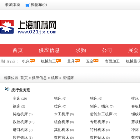
收藏本页
购物车
(
0
)
首页
供应信息
求购
公司
展会
热门行业：
机床
机械加工
量具
五金
表面加工
机械量
当前位置:
首页
»
供应信息
»
机床
»
圆锯床
按行业浏览
车床
铣床
钻床
镗床
(19)
(6)
(9)
锯床
拉床
刨床、插床
卷板
(2)
(0)
(0)
铸造机床
木工机床
齿轮加工机床
螺纹
(0)
(0)
(2)
数控机床
组合机床
专用机床
剪板
(13)
(0)
(1)
进口机床
其他机床
特种机床
冲床
(0)
(0)
(0)
数控铣床
数控磨床
数控钻床
数控
(1)
(0)
(0)