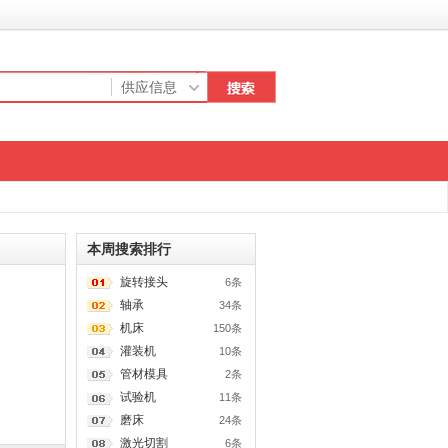
本周搜索排行
旋转接头
6条
轴承
34条
机床
150条
灌装机
10条
管材模具
2条
试验机
11条
磨床
24条
激光切割
6条