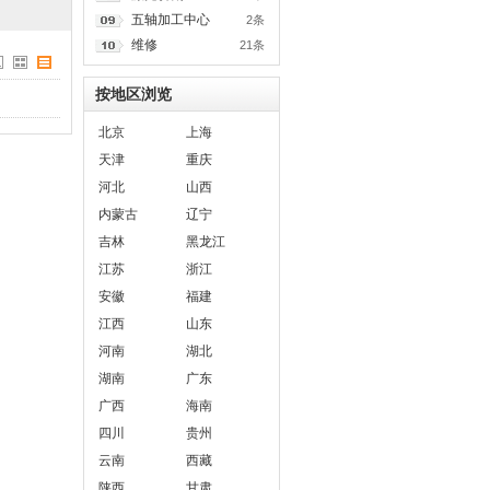
五轴加工中心
2条
维修
21条
按地区浏览
北京
上海
天津
重庆
河北
山西
内蒙古
辽宁
吉林
黑龙江
江苏
浙江
安徽
福建
江西
山东
河南
湖北
湖南
广东
广西
海南
四川
贵州
云南
西藏
陕西
甘肃