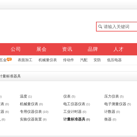
公司
展会
资讯
品牌
人才
五金
表面加工
机械量仪表
传动件
汽配
安防
低压电器
计量标准器具
温度
仪表
压力仪表
5)
(1)
(5)
(5)
仪表
机械量仪表
电工仪器仪表
电子测量仪器
(0)
(0)
(1)
(5)
仪器
专用仪器仪表
工业计时器
计数器
(6)
(10)
(0)
(0)
机
实验仪器装置
计量标准器具
衡器
(6)
(9)
(0)
(0)