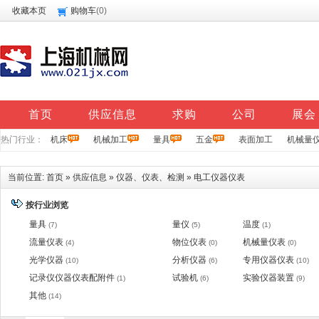
收藏本页
购物车
(
0
)
首页
供应信息
求购
公司
展会
热门行业：
机床
机械加工
量具
五金
表面加工
机械量
当前位置:
首页
»
供应信息
»
仪器、仪表、检测
»
电工仪器仪表
按行业浏览
量具
量仪
温度
(7)
(5)
(1)
流量仪表
物位仪表
机械量仪表
(4)
(0)
(0)
光学仪器
分析仪器
专用仪器仪表
(10)
(6)
(10)
记录仪仪器仪表配附件
试验机
实验仪器装置
(1)
(6)
(9)
其他
(14)