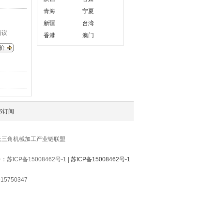
青海
宁夏
新疆
台湾
面议
香港
澳门
S订阅
长三角机械加工产业链联盟
P备15008462号-1 |
苏ICP备15008462号-1
5750347