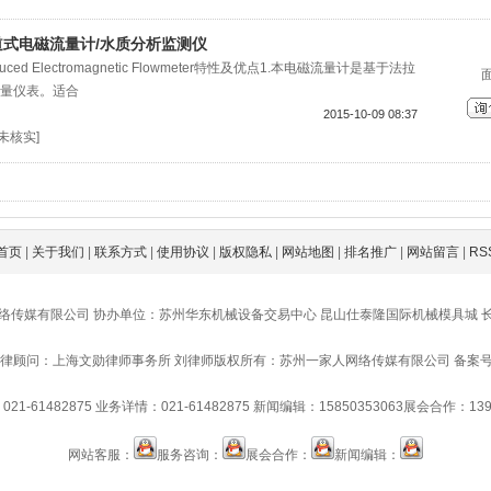
管道式电磁流量计/水质分析监测仪
ed Electromagnetic Flowmeter特性及优点1.本电磁流量计是基于法拉
量仪表。适合
2015-10-09 08:37
[未核实]
首页
|
关于我们
|
联系方式
|
使用协议
|
版权隐私
|
网站地图
|
排名推广
|
网站留言
|
RS
络传媒有限公司 协办单位：苏州华东机械设备交易中心 昆山仕泰隆国际机械模具城 
律顾问：上海文勋律师事务所 刘律师
版权所有：苏州一家人网络传媒有限公司 备案号：苏IC
21-61482875
业务详情：021-61482875
新闻编辑：15850353063
展会合作：1391
网站客服：
服务咨询：
展会合作：
新闻编辑：