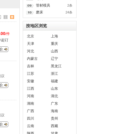
管材模具
2条
磨床
24条
按地区浏览
.00
/件
北京
上海
件起订
天津
重庆
河北
山西
内蒙古
辽宁
吉林
黑龙江
江苏
浙江
面议
安徽
福建
江西
山东
河南
湖北
湖南
广东
广西
海南
面议
四川
贵州
云南
西藏
陕西
甘肃