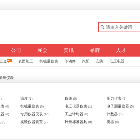
公司
展会
资讯
品牌
人才
五金
表面加工
机械量仪表
传动件
汽配
安防
低压电器
流量仪表
温度
仪表
压力仪表
5)
(1)
(5)
(5)
仪表
机械量仪表
电工仪器仪表
电子测量仪器
(0)
(0)
(1)
(5)
仪器
专用仪器仪表
工业计时器
计数器
(6)
(10)
(0)
(0)
机
实验仪器装置
计量标准器具
衡器
(6)
(9)
(0)
(0)