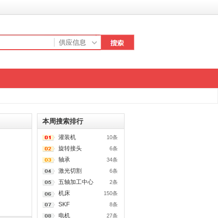
本周搜索排行
灌装机
10条
旋转接头
6条
轴承
34条
激光切割
6条
五轴加工中心
2条
机床
150条
SKF
8条
电机
27条