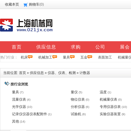
收藏本页
购物车
(
0
)
首页
供应信息
求购
公司
展会
热门行业：
机床
机械加工
量具
五金
表面加工
机械量
当前位置:
首页
»
供应信息
»
仪器、仪表、检测
»
计数器
按行业浏览
量具
量仪
温度
(7)
(5)
(1)
流量仪表
物位仪表
机械量仪表
(4)
(0)
(0)
光学仪器
分析仪器
专用仪器仪表
(10)
(6)
(10)
记录仪仪器仪表配附件
试验机
实验仪器装置
(1)
(6)
(9)
其他
(14)