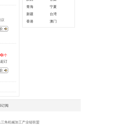
青海
宁夏
新疆
台湾
面议
香港
澳门
00
/个
个起订
S订阅
长三角机械加工产业链联盟