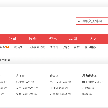
公司
展会
资讯
品牌
人才
五金
表面加工
机械量仪表
传动件
汽配
安防
低压电器
压力仪表
温度
仪表
压力仪表
5)
(1)
(5)
(5)
仪表
机械量仪表
电工仪器仪表
电子测量仪器
(0)
(0)
(1)
(5)
仪器
专用仪器仪表
工业计时器
计数器
(6)
(10)
(0)
(0)
机
实验仪器装置
计量标准器具
衡器
(6)
(9)
(0)
(0)