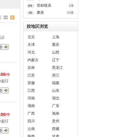
管材模具
2条
磨床
24条
按地区浏览
北京
上海
面议
天津
重庆
河北
山西
内蒙古
辽宁
吉林
黑龙江
.00
/件
江苏
浙江
件起订
安徽
福建
江西
山东
河南
湖北
湖南
广东
广西
海南
.00
/件
件起订
四川
贵州
云南
西藏
陕西
甘肃