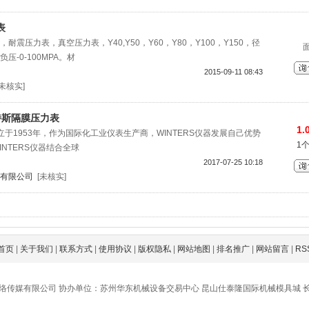
表
震压力表，真空压力表，Y40,Y50，Y60，Y80，Y100，Y150，径
-0-100MPA。材
2015-09-11 08:43
[未核实]
温特斯隔膜压力表
1.
成立于1953年，作为国际化工业仪表生产商，WINTERS仪器发展自己优势
1
NTERS仪器结合全球
2017-07-25 10:18
有限公司
[未核实]
首页
|
关于我们
|
联系方式
|
使用协议
|
版权隐私
|
网站地图
|
排名推广
|
网站留言
|
RS
络传媒有限公司 协办单位：苏州华东机械设备交易中心 昆山仕泰隆国际机械模具城 