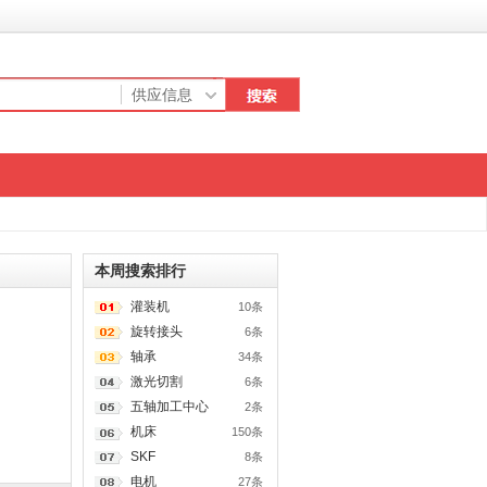
本周搜索排行
灌装机
10条
旋转接头
6条
轴承
34条
激光切割
6条
五轴加工中心
2条
机床
150条
SKF
8条
电机
27条