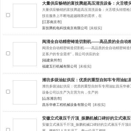
大量供应畅销的富技腾超高压清洗设备：火舌喷
大量供应畅销的富技腾超高压清洗设备：火舌喷头转喷枪
技在服务上不断地超越顾客的需求，在
[江苏南京市]
富技腾机电科技南京有限公司
[未核实]
闽清全自动精密铸造切割机——高品质的全自动
闽清全自动精密铸造切割机——高品质的全自动精密铸造
足客户的专业需求”，我公司供应的全
[福建泉州市]
福建五行机械有限公司
[未核实]
潍坊多级油缸供应：优质的重型自卸车专用油缸
潍坊多级油缸供应：优质的重型自卸车专用油缸昌乐华睿
设备公司以生产为主营方向，生产的
[山东潍坊市]
昌乐华睿工程机械设备有限公司
[未核实]
安徽立式液压千斤顶_振鹏机械口碑好的立式液压
安徽立式液压千斤顶_振鹏机械口碑好的立式液压千斤顶
展，拥有51人左右员工，每一位员工都技