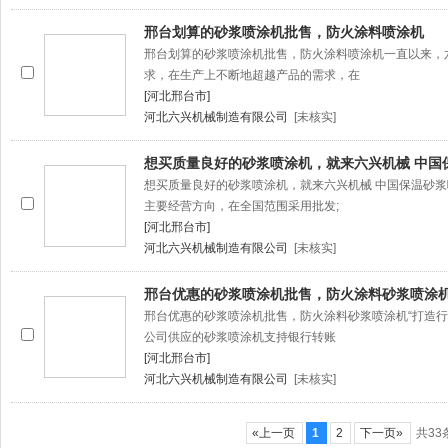
邢台划算的砂浆喷涂机批售，防火涂料喷涂机
邢台划算的砂浆喷涂机批售，防火涂料喷涂机一直以来，
求，在生产上不断地超越产品的需求，在
[河北邢台市]
河北六兴机械制造有限公司
[未核实]
想买质量良好的砂浆喷涂机，就来六兴机械 中国
想买质量良好的砂浆喷涂机，就来六兴机械 中国保温砂浆
主要经营方向，在全国范围采用批发;
[河北邢台市]
河北六兴机械制造有限公司
[未核实]
邢台优惠的砂浆喷涂机批售，防火涂料砂浆喷涂
邢台优惠的砂浆喷涂机批售，防火涂料砂浆喷涂机“打造行
公司供应的砂浆喷涂机支持银行转账
[河北邢台市]
河北六兴机械制造有限公司
[未核实]
«上一页
1
2
下一页»
共33