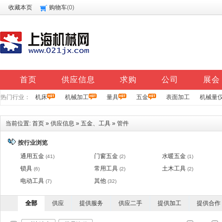
收藏本页
购物车
(
0
)
首页
供应信息
求购
公司
展会
热门行业：
机床
机械加工
量具
五金
表面加工
机械量
当前位置:
首页
»
供应信息
»
五金、工具
»
管件
按行业浏览
通用五金
门窗五金
水暖五金
(41)
(2)
(1)
锁具
常用工具
土木工具
(6)
(2)
(2)
电动工具
其他
(7)
(32)
全部
供应
提供服务
供应二手
提供加工
提供合作