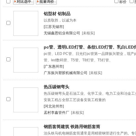
标价
铝型材 铝制品
以质取胜，以诚为本
[江苏无锡市]
无锡鑫恩铝业有限公司
[未核实]
pc管、透明LED灯管、条纹LED灯管、乳白LED
pc管、LED PC管、日光灯pc管第一品牌振兴塑业，现产pc
管、led数码管、T5管、T8灯管、T5灯管、
[广东惠州市]
广东振兴塑胶机械有限公司
[未核实]
热压碳钢弯头
热压碳钢弯头是石油工业、化学工业、电力工业和冶金工
安装工程占全部工艺设备安装工程量的
[河北沧州市]
孟村李鑫管件厂
[未核实]
钢筋套筒建筑 铁路用钢筋套筒
泊头铁马机电钢筋套筒通常是用精密钢管进行生产的。专