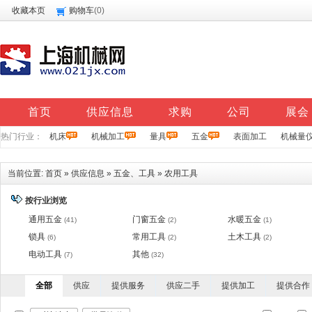
收藏本页
购物车
(
0
)
首页
供应信息
求购
公司
展会
热门行业：
机床
机械加工
量具
五金
表面加工
机械量
当前位置:
首页
»
供应信息
»
五金、工具
»
农用工具
按行业浏览
通用五金
门窗五金
水暖五金
(41)
(2)
(1)
锁具
常用工具
土木工具
(6)
(2)
(2)
电动工具
其他
(7)
(32)
全部
供应
提供服务
供应二手
提供加工
提供合作