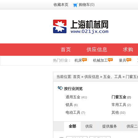
收藏本页
购物车
(
0
)
首页
供应信息
求购
热门行业：
机床
机械加工
量具
当前位置:
首页
»
供应信息
»
五金、工具
»
门窗五
按行业浏览
通用五金
门窗五金
(41)
(2)
锁具
常用工具
(6)
(2)
电动工具
其他
(7)
(32)
全部
供应
提供服务
供应二