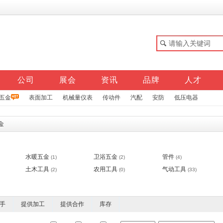
公司
展会
资讯
品牌
人才
五金
表面加工
机械量仪表
传动件
汽配
安防
低压电器
金
水暖五金
卫浴五金
管件
(1)
(2)
(4)
土木工具
农用工具
气动工具
(2)
(0)
(33)
手
提供加工
提供合作
库存