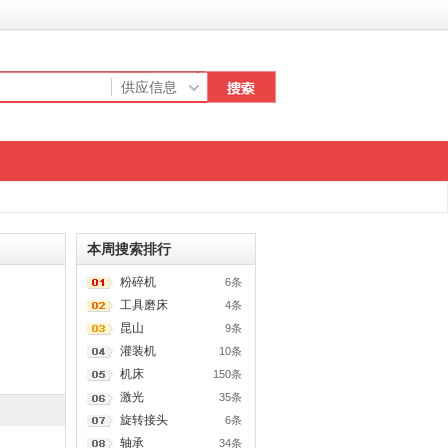
本周搜索排行
粉碎机
6条
工具磨床
4条
昆山
9条
灌装机
10条
机床
150条
激光
35条
旋转接头
6条
轴承
34条