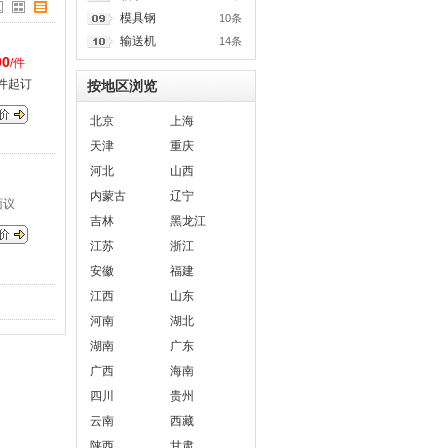
模具钢
10条
输送机
14条
00
/件
0件起订
按地区浏览
北京
上海
天津
重庆
河北
山西
内蒙古
辽宁
面议
吉林
黑龙江
江苏
浙江
安徽
福建
江西
山东
河南
湖北
湖南
广东
广西
海南
四川
贵州
云南
西藏
陕西
甘肃