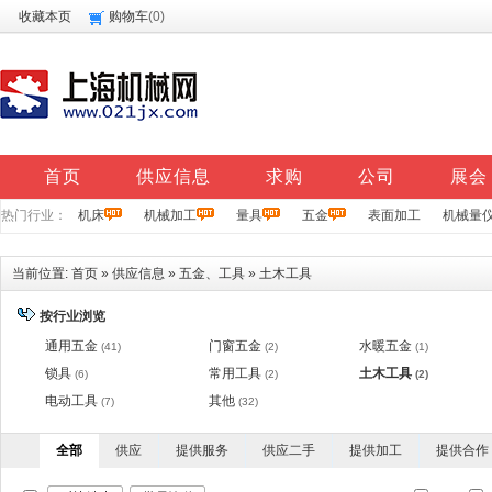
收藏本页
购物车
(
0
)
首页
供应信息
求购
公司
展会
热门行业：
机床
机械加工
量具
五金
表面加工
机械量
当前位置:
首页
»
供应信息
»
五金、工具
»
土木工具
按行业浏览
通用五金
门窗五金
水暖五金
(41)
(2)
(1)
锁具
常用工具
土木工具
(6)
(2)
(2)
电动工具
其他
(7)
(32)
全部
供应
提供服务
供应二手
提供加工
提供合作