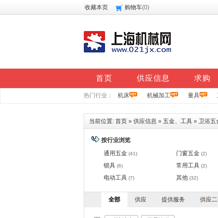
收藏本页
购物车
(
0
)
首页
供应信息
求购
热门行业：
机床
机械加工
量具
当前位置:
首页
»
供应信息
»
五金、工具
»
卫浴五
按行业浏览
通用五金
门窗五金
(41)
(2)
锁具
常用工具
(6)
(2)
电动工具
其他
(7)
(32)
全部
供应
提供服务
供应二