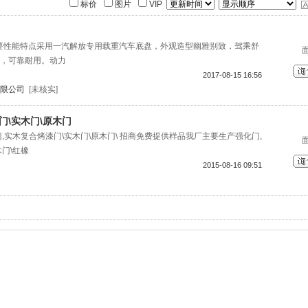
标价
图片
VIP
载泵主要性能特点采用一汽解放专用载重汽车底盘，外观造型幽雅别致，驾乘舒
，可靠耐用。动力
2017-08-15 16:56
限公司
[未核实]
门\实木门\原木门
,实木复合烤漆门\实木门\原木门\ 招商免费提供样品我厂主要生产强化门,
门\红橡
2015-08-16 09:51