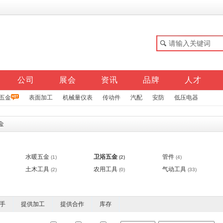
公司
展会
资讯
品牌
人才
五金
表面加工
机械量仪表
传动件
汽配
安防
低压电器
金
水暖五金
卫浴五金
管件
(1)
(2)
(4)
土木工具
农用工具
气动工具
(2)
(0)
(33)
手
提供加工
提供合作
库存