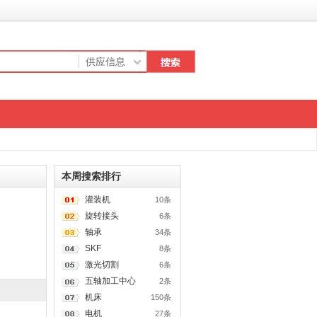
本周搜索排行
灌装机
10条
旋转接头
6条
轴承
34条
SKF
8条
激光切割
6条
五轴加工中心
2条
机床
150条
电机
27条