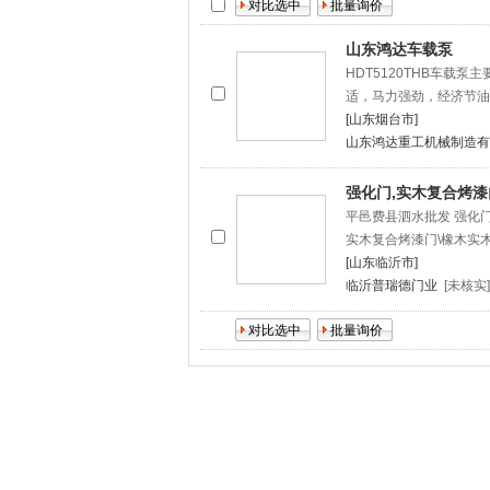
山东鸿达车载泵
HDT5120THB车
适，马力强劲，经济节油
[山东烟台市]
山东鸿达重工机械制造有
强化门,实木复合烤漆
平邑费县泗水批发 强化门
实木复合烤漆门\橡木实木
[山东临沂市]
临沂普瑞德门业
[未核实]