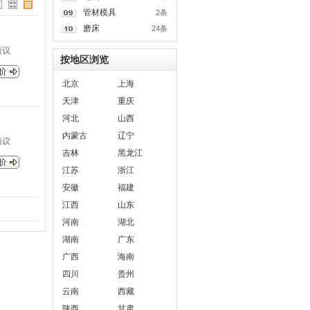
管材模具
2条
磨床
24条
面议
按地区浏览
北京
上海
天津
重庆
河北
山西
内蒙古
辽宁
面议
吉林
黑龙江
江苏
浙江
安徽
福建
江西
山东
河南
湖北
湖南
广东
广西
海南
四川
贵州
云南
西藏
陕西
甘肃