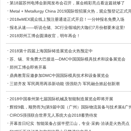
第18届苏州电博会新闻发布会召开，展会精彩亮点看这篇就够了
Metal + Metallurgy China 2019国际馆招展火热，观众预登记正
2018eMEX观众线上预注册通道正式开启！一分钟报名免费入场
报名从速——听说仓储、3C行业领域的大咖们7月份都要来这里!
2018郑州工博会圆满收官，明年再会！
2018第十四届上海国际铸造展览会火热预定中
苏、锡、常免费大巴接送—DMC中国国际模具技术和设备展览会
郑州工博会即将开幕
鼎典教育应邀参加DMC中国国际模具技术和设备展览会
三箭齐发 军民两用再添新动能 强强助力 军民融合掀起创新潮
2018中国泰州第七届国际机械及智能制造展览会即将开展
辉煌9载，顺势而为|第9届中国（广州）国际物流装备与技术展&
煌再续
CIROS强强联合世界无人系统大会2018蓄势待发
开幕首日纪实 :智能装备占据半壁江山，专业·采购·洽谈是火热亮点