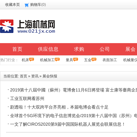
收藏本页
购物车
(
0
)
首页
供应信息
求购
公司
展会
热门行业：
机床
机械加工
量具
五金
表面加工
机械量
当前位置:
首页
»
资讯
»
展会快报
2019第十八屆中國（蘇州）電博會11月6日將登場 富士康等臺商
工业互联网看苏州
剧透啦！十大双跨平台齐亮相，本届电博会看点十足
全球首个5G环境下的电子信息博览会/2019第十八届中国（苏州）
一文了解CIROS2020第9届中国国际机器人展览会联展信息！