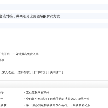
流对接，共商细分应用领域的解决方案.
道正式开启！一分钟报名免费入场
再会！
 [
加入收藏
] [
告诉好友
] [
打印本文
] [
关闭窗口
]
登場
• 工业互联网看苏州
点十
• 全球首个5G环境下的电子信息博览会/2019第十八
览会联
• 第18届苏州电博会新闻发布会召开，展会精彩亮点