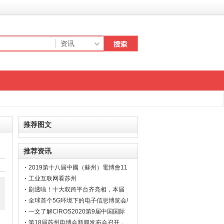
推荐图文
推荐资讯
2019第十八屆中國（蘇州）電博會11
月6日將登場 富士康等臺商企業踴躍
工业互联网看苏州
參展
剧透啦！十大双跨平台齐亮相，本届
电博会看点十足
全球首个5G环境下的电子信息博览会/
2019第十八届中国（苏州）电子信息
一文了解CIROS2020第9届中国国际
博览会
机器人展览会联展信息！
第18届苏州电博会新闻发布会召开，