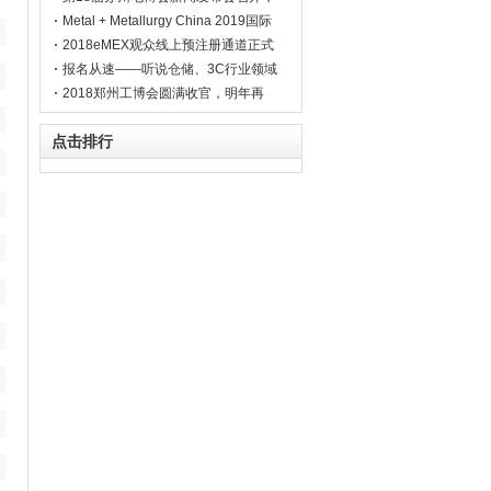
展会精彩亮点看这篇就够了
Metal + Metallurgy China 2019国际
馆招展火热，观众预登记正式开启！
2018eMEX观众线上预注册通道正式
开启！一分钟报名免费入场
报名从速——听说仓储、3C行业领域
的大咖们7月份都要来这里!
2018郑州工博会圆满收官，明年再
会！
点击排行