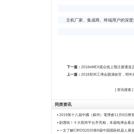
主机厂家、集成商、终端用户的深度交
下一篇：
2018eMEX观众线上预注册通
上一篇：
2018郑州工博会圆满收官，明年
[
资讯搜索
]
同类资讯
• 2019第十八屆中國（蘇州）電博會11月6日將
• 剧透啦！十大双跨平台齐亮相，本届电博会看
• 一文了解CIROS2020第9届中国国际机器人展