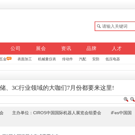
公司
展会
资讯
品牌
人才
五金
表面加工
机械量仪表
传动件
汽配
安防
低压电器
储、3C行业领域的大咖们7月份都要来这里!
会 主办单位：CIROS中国国际机器人展览会组委会 iFes中国国