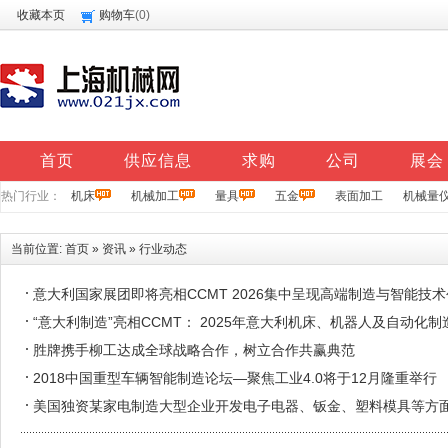
收藏本页
购物车
(
0
)
首页
供应信息
求购
公司
展会
热门行业：
机床
机械加工
量具
五金
表面加工
机械量
当前位置:
首页
»
资讯
»
行业动态
意大利国家展团即将亮相CCMT 2026集中呈现高端制造与智能技
“意大利制造”亮相CCMT： 2025年意大利机床、机器人及自动化
胜牌携手柳工达成全球战略合作，树立合作共赢典范
2018中国重型车辆智能制造论坛—聚焦工业4.0将于12月隆重举行
美国独资某家电制造大型企业开发电子电器、钣金、塑料模具等方