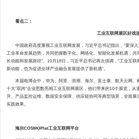
看点二：
工业互联网展区好戏
中国政府高度重视工业互联网发展，习近平总书记指出，“要深入
工业革命发展趋势，共同把握数字化、网络化、智能化发展机遇，共
长动能和发展路径”。
10月18日，习近平总书记再次强调，“工业互
新动能，也为促进全球产业融合发展提供了新机遇”。
本届电博会中，华为、阿里、浪潮、海尔、富士康、航天云网、
十大“双跨”企业悉数亮相工业互联网展区，他们带来的
10个展览，从
升、产品监控运维、数据安全保障、供应链协同等典型场景，全面展
实践效果。
海尔
COSMOPlat工业互联网平台