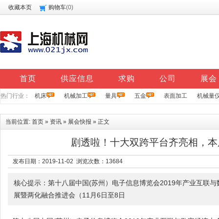
收藏本页
购物车
(
0
)
首页
供应信息
求购
公司
展会
热门行业：
机床
机械加工
量具
五金
表面加工
机械量
当前位置:
首页
»
资讯
»
展会快报
» 正文
剧透啦！十大双跨平台齐亮相，本
发布日期：2019-11-02 浏览次数：
13684
核心提示：第十八届中国(苏州）电子信息博览会2019年产业互联
展暨两化融合推进会（11月6日至8日