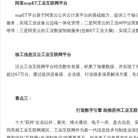
阿里
supET工业互联网平台
supET平台基于阿里云公共云计算平台的基础能力，提供三个核
服务，实现工业设备云边端一体化管理；二是阿里云的工业APP运营
维等；三是阿里云的工业数据智能服务(也称ET工业大脑)，实现工业
徐工信息汉云工业互联网平台
汉云工业互联网平台经历数年发展，积累了海量数据，并实现了
超过
67万台。通过提供设备级、企业级、行业级多场景解决方案，先后
看点三：
打造数字引擎 助推苏州工业互
十大“双跨”企业以外，紫光、烽火通信、电子一所、盘古信息、
同亮相工业互联网展区。工业互联网作为新一代信息技术与制造业深
撑和深化“互联网
+先进制造业”的重要基石，对未来工业发展产生全