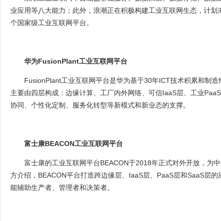
业应用等八大能力；此外，浪潮正在积极构建工业互联网生态，计划
个国家级工业互联网平台。
华为
FusionPlant工业互联网平台
FusionPlant工业互联网平台是华为基于
30年ICT技术积累和制造
主要由四层构成：边缘计算、工厂内外网络、可信IaaS层、工业Pa
协同、个性化定制、服务化转型等新模式和新业态的支撑。
富士康
BEACON工业互联网平台
富士康的工业互联网平台
BEACON于2018年正式对外开放，
方介绍，BEACON平台打造跨边缘层、IaaS层、PaaS层和Saa
能辅助生产者、管理者和决策者。