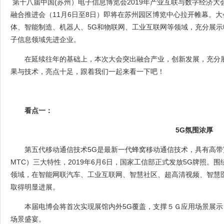
第十八届中国
(苏州）电子信息博览会
2019年产业互联与数字经济
融合推进会（
11月6日至8日）即将在苏州园区博览中心拉开帷幕。大
体、智能制造、机器人、5G和物联网、工业互联网等领域，充分展
子信息领域先进企业。
在延续往年的基础上，本次大会突出融合产业，创新发展，充分
果与技术，亮点十足，跟着我们一起来看一下吧！
看点一：
5G
氛围浓厚
第五代移动通信技术
5G是最新一代蜂窝移动通信技术，具有高带宽（
MTC）三大特性，2019年6月6日，国家工信部正式发放5G牌照。
领域，在智能网联汽车、工业互联网、智慧社区、超高清视频、智慧
取得明显进展。
本届电博会将首次实现展馆内外
5G覆盖，支撑５Ｇ应用场景展示
场景盛宴。