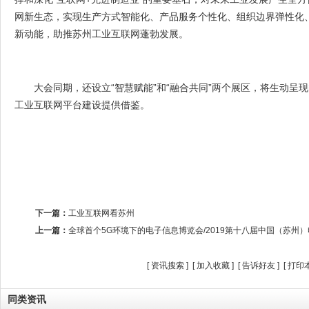
网新生态，实现生产方式智能化、产品服务个性化、组织边界弹性化
新动能，助推苏州工业互联网蓬勃发展。
大会同期，还设立“智慧赋能”和“融合共同”两个展区，将生动呈
工业互联网平台建设提供借鉴。
下一篇：
工业互联网看苏州
上一篇：
全球首个5G环境下的电子信息博览会/2019第十八届中国（苏州
[
资讯搜索
] [
加入收藏
] [
告诉好友
] [
打印
同类资讯