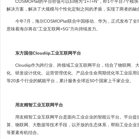
COSMOPlat的平台价值可以归纳为
“1+7+N”，即1个平台7
解决方案，解决了大规模与个性化定制之间的矛盾，实现了两者的融
今年
7月，海尔COSMOPlat联合中国移动、华为，正式发布了全
意味着海尔将在“工业互联网+5G”方向持续发力。
东方国信
Cloudiip工业互联网平台
Cloudiip作为跨行业、跨领域工业互联网平台，结合了物联网
化、研发设计优化、运营管理优化、产品全生命周期优化等工业应用
等
20多个行业的赋能平台，累计服务全球近50个国家上千家企业。
用友精智工业互联网平台
用友精智工业互联网平台是面向工业企业的智能云平台。平台提
算、物联网、大数据等技术手段，以开放的生态体系，帮助工业企业
等要素有机结合。