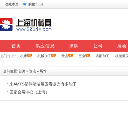
收藏本页
购物车
(
0
)
首页
供应信息
求购
公司
展会
热门行业：
机床
机械加工
量具
五金
表面加工
机械量
当前位置:
首页
»
资讯
»
展馆
来AMTS部件清洁展区看激光有多能干
国家会展中心（上海）