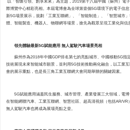
以「智匯引領、創享未來」為主題，2019第十八屆中國（蘇州）電子信
際博覽中心精彩亮相。本屆電博會為全球第壹個5G環境下的電子信息
新5G場景展示，規劃「工業互聯網」、「智能制造」、「智慧城市」
體、智能製造、機器人、物聯網等場景，搶先為觀眾呈現工業化與信
領先體驗最新
5G賦能應用 無人駕駛汽車場景亮相
蘇州作為
2018年中國GDP排名第七的亮點城市、中國移動5G
技術展現未來智能城市願景，並利用5G技術推動兩化融合，以工業互
會的展示重點，也是長三角工業互聯網大會同期舉辦的關鍵因素。
5G賦能應用涵蓋民生服務、城市管理、產業發展三大領域，電
在智能網聯汽車、工業互聯網、智慧社區、超高清視頻（包括AR/V
無人駕駛汽車也將成為展場亮點之壹。