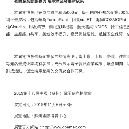
臺商企業踴躍參與 展示產業發展新成果
本屆電博會已完成展覽面積
35000㎡，吸引國內外知名企業50
網平臺展出，包括華為FusionPlant、阿裏supET、海爾COSMOPlat
信Cloudiip、用友精智、樹根互聯根雲、航天雲網INDICS、徐
能、生產能力共享、製造效率提升、產品監控運維、數據安全保障、
本屆電博會臺商企業參展熱情高漲，富士康、上銀、臺達、佳世
等知名臺資企業均有參展，充分展示電子資訊產業成果，展會期間，
對接活動，促進兩岸產業的交流及合作商機。
2019第十八屆中國（蘇州）電子信息博覽會
展覽日期：
2019年11月6日至8日
展覽地點：蘇州國際博覽中心
展覽官方網站：
http://www.goemex.com