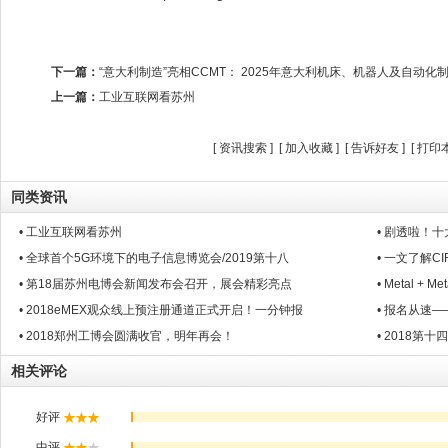
下一篇：
“意大利制造”亮相CCMT： 2025年意大利机床、机器人及自动化
上一篇：
工业互联网看苏州
[
资讯搜索
] [
加入收藏
] [
告诉好友
] [
打印
同类资讯
• 工业互联网看苏州
• 剧透啦！
• 全球首个5G环境下的电子信息博览会/2019第十八
• 一文了解C
• 第18届苏州电博会新闻发布会召开，展会精彩亮点
• Metal + 
• 2018eMEX观众线上预注册通道正式开启！一分钟报
• 报名从速
• 2018郑州工博会圆满收官，明年再会！
• 2018
相关评论