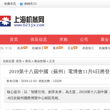
收藏本页
购物车
(
0
)
首页
供应信息
求购
公司
展会
热门行业：
机床
机械加工
量具
五金
表面加工
机械量
当前位置:
首页
»
资讯
»
展会快报
» 正文
2019第十八屆中國（蘇州）電博會11月6日將
发布日期：2019-11-02 浏览次数：
13326
核心提示：以「智匯引領、創享未來」為主題，2019第十八屆中國（
-8日於蘇州國際博覽中心精彩亮相。