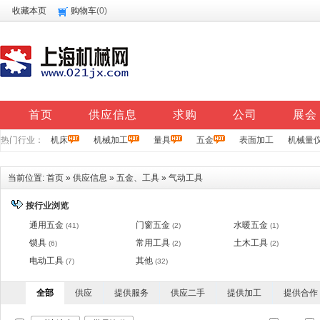
收藏本页
购物车
(
0
)
首页
供应信息
求购
公司
展会
热门行业：
机床
机械加工
量具
五金
表面加工
机械量
当前位置:
首页
»
供应信息
»
五金、工具
»
气动工具
按行业浏览
通用五金
门窗五金
水暖五金
(41)
(2)
(1)
锁具
常用工具
土木工具
(6)
(2)
(2)
电动工具
其他
(7)
(32)
全部
供应
提供服务
供应二手
提供加工
提供合作