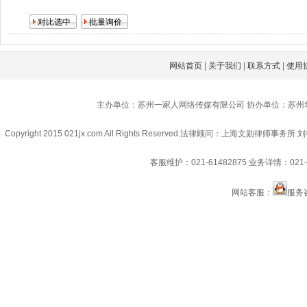
网站首页
|
关于我们
|
联系方式
|
使用
主办单位：苏州一家人网络传媒有限公司 协办单位：苏州
Copyright 2015 021jx.com All Rights Reserved.
法律顾问：上海文勋律师事务所 刘
客服维护：021-61482875
业务详情：021-6
网站客服：
服务