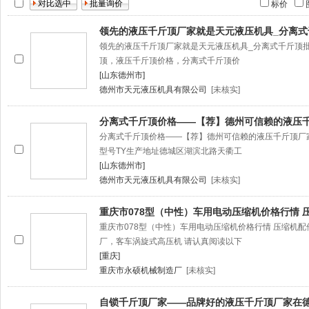
标价
领先的液压千斤顶厂家就是天元液压机具_分离式
领先的液压千斤顶厂家就是天元液压机具_分离式千斤顶
顶，液压千斤顶价格，分离式千斤顶价
[山东德州市]
德州市天元液压机具有限公司
[未核实]
分离式千斤顶价格——【荐】德州可信赖的液压
分离式千斤顶价格——【荐】德州可信赖的液压千斤顶厂
型号TY生产地址德城区湖滨北路天衢工
[山东德州市]
德州市天元液压机具有限公司
[未核实]
重庆市078型（中性）车用电动压缩机价格行情 
重庆市078型（中性）车用电动压缩机价格行情 压缩机
厂，客车涡旋式高压机 请认真阅读以下
[重庆]
重庆市永硕机械制造厂
[未核实]
自锁千斤顶厂家——品牌好的液压千斤顶厂家在