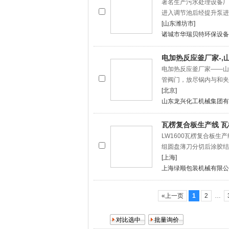
著名生产污水处理设备厂
进入调节池后经提升泵进
[山东潍坊市]
诸城市华瑞贝特环保设备
电加热反应釜厂家-
电加热反应釜厂家——山
管阀门，放尽锅内与和夹
[北京]
山东龙兴化工机械集团有
瓦楞复合板生产线 瓦
LW1600瓦楞复合板生
组圆盘薄刀分切后涂胶结
[上海]
上海绿顺包装机械有限公
«上一页
1
2
…