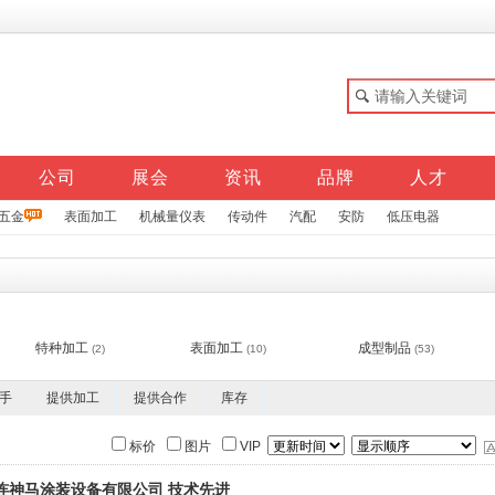
公司
展会
资讯
品牌
人才
五金
表面加工
机械量仪表
传动件
汽配
安防
低压电器
特种加工
表面加工
成型制品
(2)
(10)
(53)
手
提供加工
提供合作
库存
标价
图片
VIP
连神马涂装设备有限公司 技术先进