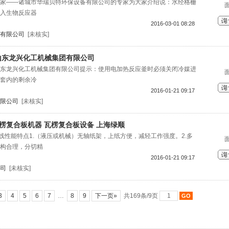
家——诸城市华瑞贝特环保设备有限公司的专家为大家介绍说：水经格栅
入生物反应器
2016-03-01 08:28
有限公司
[未核实]
,山东龙兴化工机械集团有限公司
东龙兴化工机械集团有限公司提示：使用电加热反应釜时必须关闭冷媒进
套内的剩余冷
2016-01-21 09:17
限公司
[未核实]
楞复合板机器 瓦楞复合板设备 上海绿顺
产线性能特点1.（液压或机械）无轴纸架，上纸方便，减轻工作强度。2.多
构合理，分切精
2016-01-21 09:17
司
[未核实]
3
4
5
6
7
…
8
9
下一页»
共169条/9页