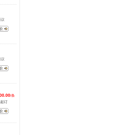
面议
面议
00.00
/条
条起订