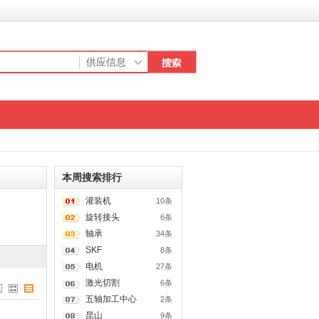
本周搜索排行
灌装机
10条
旋转接头
6条
轴承
34条
SKF
8条
电机
27条
激光切割
6条
五轴加工中心
2条
昆山
9条