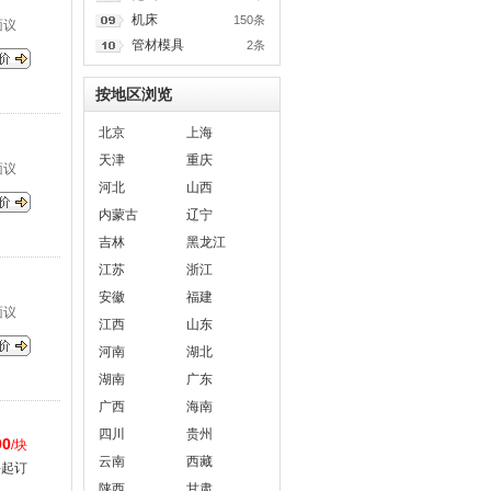
机床
150条
面议
管材模具
2条
按地区浏览
北京
上海
天津
重庆
面议
河北
山西
内蒙古
辽宁
吉林
黑龙江
江苏
浙江
安徽
福建
面议
江西
山东
河南
湖北
湖南
广东
广西
海南
四川
贵州
00
/块
云南
西藏
块起订
陕西
甘肃