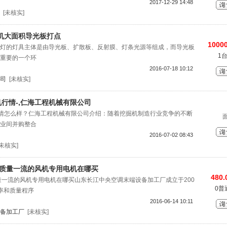
2017-12-29 14:48
[未核实]
机大面积导光板打点
10000
灯的灯具主体是由导光板、扩散板、反射膜、灯条光源等组成，而导光板
1
重要的一个环
2016-07-18 10:12
司
[未核实]
机行情-,仁海工程机械有限公司
机行情怎么样？仁海工程机械有限公司介绍：随着挖掘机制造行业竞争的不断
业间并购整合
2016-07-02 08:43
[未核实]
|质量一流的风机专用电机在哪买
480.
量一流的风机专用电机在哪买山东长江中央空调末端设备加工厂成立于200
0普
效率和质量程序
2016-06-14 10:11
备加工厂
[未核实]