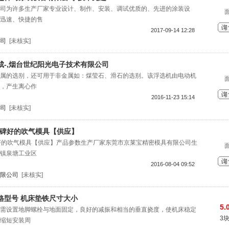
司为许多生产厂家专业设计、制作、安装、调试优质的、先进的涂装设
迅速、快捷的售
2017-09-14 12:28
司
[未核实]
成-,烟台世纪阳光电子技术有限公司
属的选别，还可用于非金属如：煤莹石、滑石的选别。该浮选机由电动机
，产生离心作
2016-11-23 15:14
司
[未核实]
口碑好的吹气模具【供应】
碑好的吹气模具【供应】产品参数生产厂家东莞市京莱宝精密模具有限公司生
镇泉塘工业区
2016-08-04 09:52
限公司
[未核实]
格型号 机床垫铁尺寸大小
5.
需设置地脚螺栓与地面固定，良好的减振和相当的垂直挠度，使机床稳定
3
缩短安装周