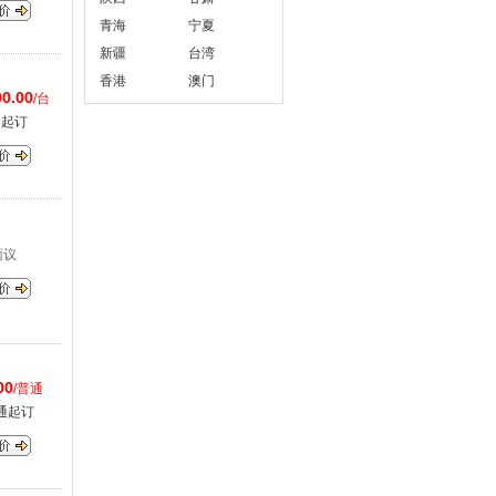
青海
宁夏
新疆
台湾
香港
澳门
0.00
/台
台起订
面议
00
/普通
通起订