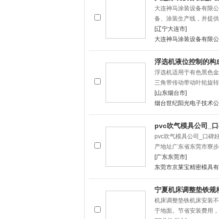
大连神马涂装设备有限公
备、涂装生产线，并提供
[辽宁大连市]
大连神马涂装设备有限公
浮选机液位控制的构
浮选机适用于有色黑色金
三角带传动带动叶轮旋转
[山东烟台市]
烟台世纪阳光电子技术公
pvc吹气模具公司_
pvc吹气模具公司_口
产地址广东省东莞市寮步
[广东东莞市]
东莞市京莱宝精密模具有
宁夏机床调整垫铁规
机床调整垫铁机床安装不
于地面。节省安装费用，