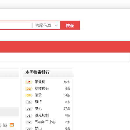
本周搜索排行
灌装机
10条
旋转接头
6条
轴承
34条
SKF
8条
电机
27条
激光切割
6条
五轴加工中心
2条
昆山
9条