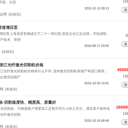
1
●平面、分型
2015-12-11 09:13
公司
[未核实]
立式管道增压泵
立式管道增压泵上海龙亚泵阀成立于二十一世纪初,龙亚企业立足自我，开拓进取，
产技术、管理
2016-08-17 20:55
[未核实]
 浙江光纤激光切割机价格
45000
江光纤激光切割机价格有什么不同. 温州激光切割机有国产和进口两类，
1
台便宜的国产
2015-10-20 14:01
司
[未核实]
价格-切割速度快、精度高、质量好
16000
w激光切割机，可根据客户需要加工定制不同大小的工作台，满足客户多样化
1
光纤激光切割
2015-10-16 08:48
司
[未核实]