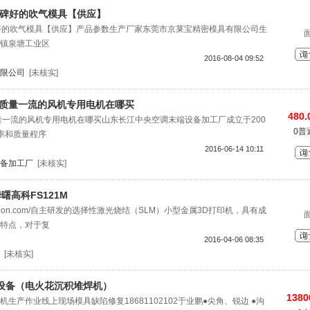
口碑好的吹气模具【供应】
碑好的吹气模具【供应】产品参数生产厂家东莞市京莱宝精密模具有限公司生
镇泉塘工业区
2016-08-04 09:52
限公司
[未核实]
|质量一流的风机专用电机在哪买
480.
量一流的风机专用电机在哪买山东长江中央空调末端设备加工厂成立于200
0普
效率和质量程序
2016-06-14 10:11
备加工厂
[未核实]
曙高科FS121M
.farsoon.com/自主研发的选择性激光烧结（SLM）小型金属3D打印机，具有成
特点，对于复
2016-04-06 08:35
[未核实]
设备（电火花沉积堆焊机）
1380
生产作业线上现场模具缺陷修复18681102102于业鹏●尖角、锐边 ●沟