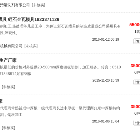
污清洗剂有限公司
[未核实]
 蛭石金瓦模具1823371126
5500
削加工,热处理等几道工序，为保证彩石瓦模具的制造质量我公司采用具有
1
,淬硬性,
2016-01-12 08:19
机械有限公司
[未核实]
割生产厂家
3500
最低的价格对外提供20-500mm厚度钢板切割，加工服务。传真：0510
0
961848914如有钢板
2015-11-20 15:39
[未核实]
家
3500
代理商常熟益成中厚板一级代理商长达中厚板一级代理商兆顺中厚板特约
0
割，钢板加工
2016-01-06 15:04
[未核实]