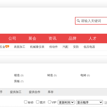
公司
展会
资讯
品牌
人才
五金
表面加工
机械量仪表
传动件
汽配
安防
低压电器
锻造
铸造
电铸
(3)
(5)
(0)
剪板
(7)
手
提供加工
提供合作
库存
标价
图片
VIP