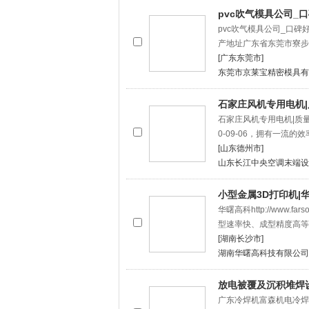
pvc吹气模具公司_
pvc吹气模具公司_口
产地址广东省东莞市寮步
[广东东莞市]
东莞市京莱宝精密模具有
石家庄风机专用电机
石家庄风机专用电机|质
0-09-06，拥有一流的
[山东德州市]
山东长江中央空调末端设
小型金属3D打印机|华
华曙高科http://www
型速率快、成型精度高等
[湖南长沙市]
湖南华曙高科技有限公司
放电被覆及沉积堆焊
广东冷焊机富森机电冷焊机