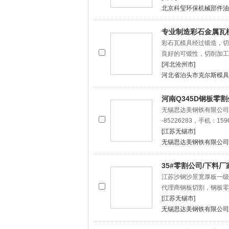
北京科玺环保机械部件油
专业制造彩石金属瓦模具
彩石瓦模具经过锻造，切
良好的可锻性，切削加工性
[河北沧州市]
河北省泊头市克尔斯模具
河南Q345D钢板零
无锡思达美钢铁有限公司以
-85226283，手机：15
[江苏无锡市]
无锡思达美钢铁有限公司
35#零割公司/下料厂
江苏沙钢沙景宽厚板一级
代理商钢板切割，钢板零
[江苏无锡市]
无锡思达美钢铁有限公司