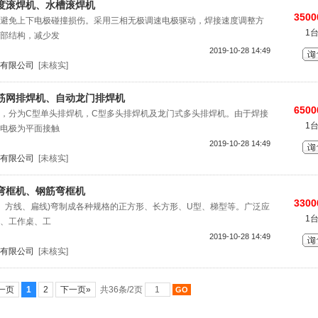
度滚焊机、水槽滚焊机
3500
避免上下电极碰撞损伤。采用三相无极调速电极驱动，焊接速度调整方
1
部结构，减少发
2019-10-28 14:49
有限公司
[未核实]
筋网排焊机、自动龙门排焊机
6500
，分为C型单头排焊机，C型多头排焊机及龙门式多头排焊机。由于焊接
1
电极为平面接触
2019-10-28 14:49
有限公司
[未核实]
弯框机、钢筋弯框机
3300
线、方线、扁线)弯制成各种规格的正方形、长方形、U型、梯型等。广泛应
1
、工作桌、工
2019-10-28 14:49
有限公司
[未核实]
一页
1
2
下一页»
共36条/2页