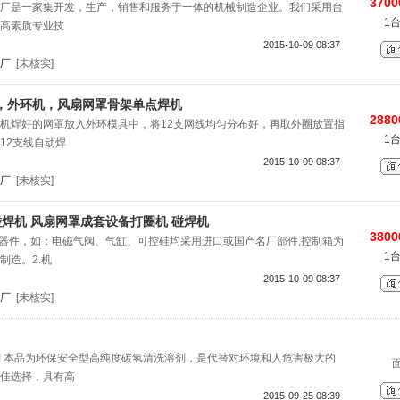
3700
厂是一家集开发，生产，销售和服务于一体的机械制造企业。我们采用台
1
高素质专业技
2015-10-09 08:37
厂
[未核实]
，外环机，风扇网罩骨架单点焊机
2880
机焊好的网罩放入外环模具中，将12支网线均匀分布好，再取外圈放置指
1
12支线自动焊
2015-10-09 08:37
厂
[未核实]
碰焊机 风扇网罩成套设备打圈机 碰焊机
3800
口器件，如：电磁气阀、气缸、可控硅均采用进口或国产名厂部件,控制箱为
1
制造。2.机
2015-10-09 08:37
厂
[未核实]
清洗剂 本品为环保安全型高纯度碳氢清洗溶剂，是代替对环境和人危害极大的
佳选择，具有高
2015-09-25 08:39