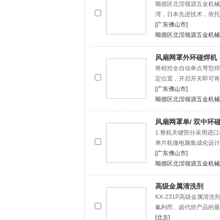
顺德区北滘领源五金机械
湾，日本先进技术，依托
[广东佛山市]
顺德区北滘领源五金机械
风扇网罩外环碰焊机
将程控全自动单点弯型焊
定位置，开启开关即可将
[广东佛山市]
顺德区北滘领源五金机械
风扇网罩单/ 双中环
1.整机关键部分采用进
单片机微电脑集成化设计
[广东佛山市]
顺德区北滘领源五金机械
高级金属清洗剂
KX-231P高级金属
氟利昂、卤代烃产品的最
[北京]