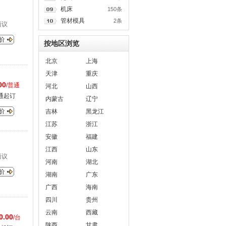
机床
150条
管材模具
2条
面议
按地区浏览
北京
上海
天津
重庆
00
/普通
河北
山西
通起订
内蒙古
辽宁
吉林
黑龙江
江苏
浙江
安徽
福建
江西
山东
面议
河南
湖北
湖南
广东
广西
海南
四川
贵州
云南
西藏
0.00
/台
陕西
甘肃