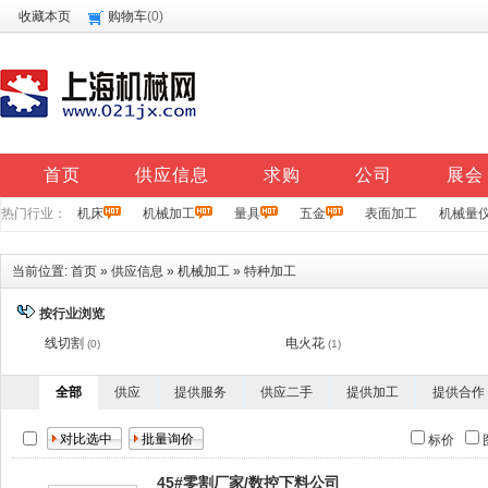
收藏本页
购物车
(
0
)
首页
供应信息
求购
公司
展会
热门行业：
机床
机械加工
量具
五金
表面加工
机械量
当前位置:
首页
»
供应信息
»
机械加工
»
特种加工
按行业浏览
线切割
电火花
(0)
(1)
全部
供应
提供服务
供应二手
提供加工
提供合作
标价
45#零割厂家/数控下料公司