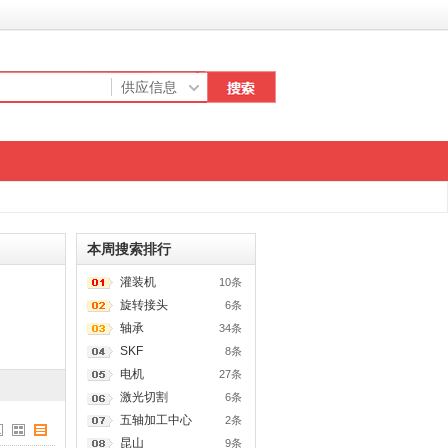
本周搜索排行
灌装机
10条
旋转接头
6条
轴承
34条
SKF
8条
电机
27条
激光切割
6条
五轴加工中心
2条
昆山
9条