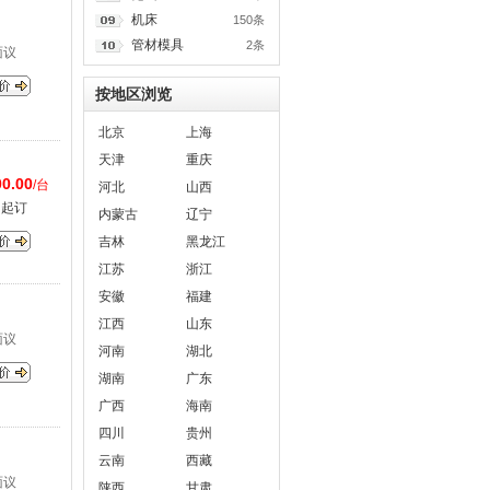
机床
150条
管材模具
2条
面议
按地区浏览
北京
上海
天津
重庆
0.00
/台
河北
山西
台起订
内蒙古
辽宁
吉林
黑龙江
江苏
浙江
安徽
福建
江西
山东
面议
河南
湖北
湖南
广东
广西
海南
四川
贵州
云南
西藏
面议
陕西
甘肃