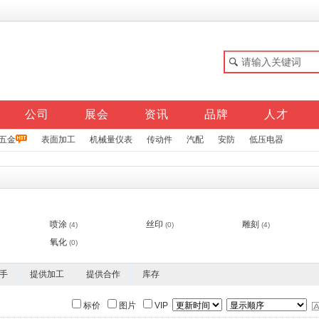
公司
展会
资讯
品牌
人才
五金
表面加工
机械量仪表
传动件
汽配
安防
低压电器
喷涂
丝印
雕刻
(4)
(0)
(4)
氧化
(0)
手
提供加工
提供合作
库存
标价
图片
VIP