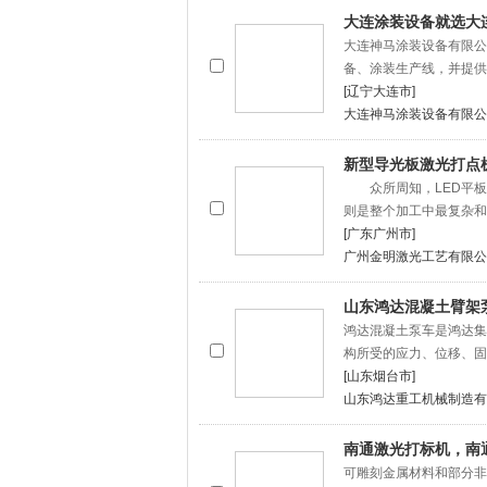
大连涂装设备就选大
大连神马涂装设备有限公
备、涂装生产线，并提供
[辽宁大连市]
大连神马涂装设备有限公
新型导光板激光打点
众所周知，LED平板
则是整个加工中最复杂和
[广东广州市]
广州金明激光工艺有限公
山东鸿达混凝土臂架
鸿达混凝土泵车是鸿达集
构所受的应力、位移、固
[山东烟台市]
山东鸿达重工机械制造有
南通激光打标机，南
可雕刻金属材料和部分非