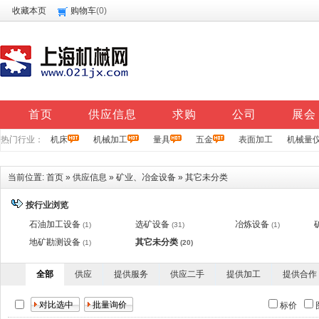
收藏本页
购物车
(
0
)
首页
供应信息
求购
公司
展会
热门行业：
机床
机械加工
量具
五金
表面加工
机械量
当前位置:
首页
»
供应信息
»
矿业、冶金设备
»
其它未分类
按行业浏览
石油加工设备
选矿设备
冶炼设备
(1)
(31)
(1)
地矿勘测设备
其它未分类
(1)
(20)
全部
供应
提供服务
供应二手
提供加工
提供合作
标价