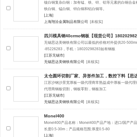
镍白铜复杂白铜：加有锰、铁、锌、铝等元素的白铜合金
铁白铜、锰白铜、锌白铜和铝白铜等。
[上海]
上海翔洽金属制品有限公司
[未核实]
四川模具钢40crmo钢板【现货公司】180202982
无锡思达美钢铁有限公司以最低的价格对外提供20-500m
-85226283，手机：18020298283如有钢板
[江苏无锡市]
无锡思达美钢铁有限公司
[未核实]
太仓圆环切割厂家、异形件加工，数控下料【思
江苏沙钢沙景宽厚板一级代理商常熟益成中厚板一级代理
代理商钢板切割，钢板零割，钢板加工
[江苏无锡市]
无锡思达美钢铁有限公司
[未核实]
Monel400
Monel400产品名称：Monel400产品产地：进口/国产产
长度0.5-30m；产品规格范围:厚度0.5-80
[上海]