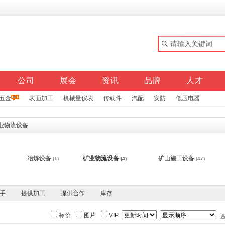
公司
展会
资讯
品牌
人才
五金
表面加工
机械量仪表
传动件
汽配
安防
低压电器
业物流设备
冶炼设备
矿业物流设备
矿山施工设备
(1)
(4)
(47)
手
提供加工
提供合作
库存
标价
图片
VIP