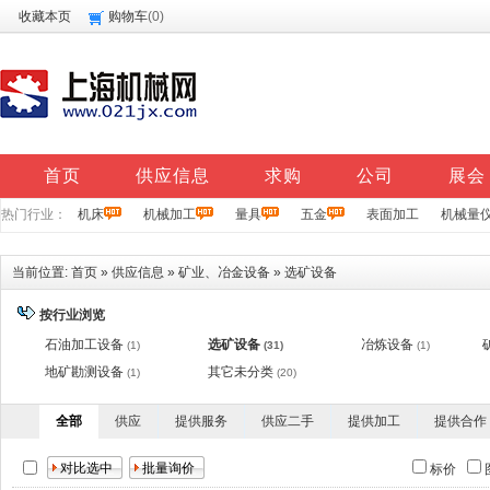
收藏本页
购物车
(
0
)
首页
供应信息
求购
公司
展会
热门行业：
机床
机械加工
量具
五金
表面加工
机械量
当前位置:
首页
»
供应信息
»
矿业、冶金设备
»
选矿设备
按行业浏览
石油加工设备
选矿设备
冶炼设备
(1)
(31)
(1)
地矿勘测设备
其它未分类
(1)
(20)
全部
供应
提供服务
供应二手
提供加工
提供合作
标价