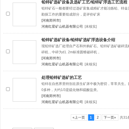
铅锌矿选矿设备及选矿工艺/铅锌矿浮选工艺流程
铅锌矿石一般都要经过选矿富集成精矿才能冶炼铅、锌金
勘探工作的重要组成部分，是评价矿床
[河南郑州市]
河南红星矿山机器有限公司
[未核实]
铅锌矿选矿设备/铅锌矿选矿浮选设备介绍
现铅锌矿选厂处理自产石和外购矿石。铅锌矿选矿破碎流程为
碎机，中碎为d1. 2m标准圆锥破碎机，
[河南郑州市]
河南红星矿山机器有限公司
[未核实]
处理铅锌矿选矿的工艺
铅锌在自然界里特别在原生矿床中极为密切，常常共生。
0多种，大约1/3是硫化物和硫酸盐类。
[河南郑州市]
河南红星矿山机器有限公司
[未核实]
«上一页
1
2
下一页»
共31