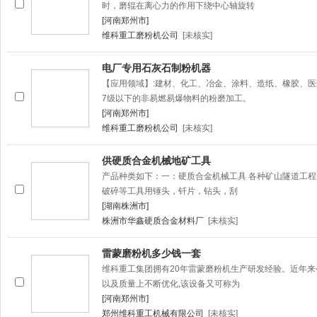
时，磨辊在离心力的作用下绕中心轴旋转
[河南郑州市]
维科重工磨粉机公司
[未核实]
电厂专用石灰石制粉机器
【应用领域】:建材、化工、冶金、涂料、造纸、橡胶、医
7级以下的非易燃易爆物料的粉磨加工。
[河南郑州市]
维科重工磨粉机公司
[未核实]
供硬质合金机械地矿工具
产品种类如下：一：硬质合金机械工具 各种矿山隧道工
破碎等工具用锤头，钎片，钻头，刮
[湖南株洲市]
株洲市华鑫硬质合金材料厂
[未核实]
雷蒙磨粉机多少钱一套
维科重工集团拥有20年雷蒙磨粉机生产研发经验。近年
以及质量上不断优化,该设备又可称为
[河南郑州市]
郑州维科重工机械有限公司
[未核实]