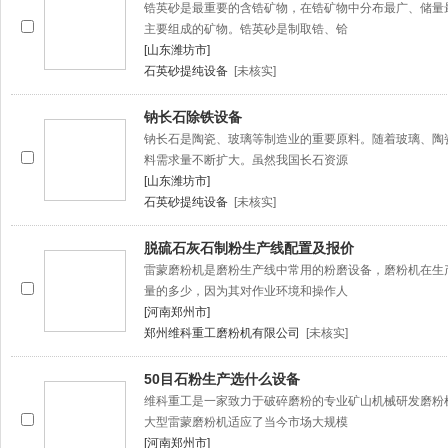
锆英砂是最重要的含锆矿物，在锆矿物中分布最广、储量
主要组成的矿物。锆英砂是制取锆、铪
[山东潍坊市]
石英砂提纯设备
[未核实]
钠长石除铁设备
钠长石是陶瓷、玻璃等制造业的重要原料。随着玻璃、陶
料需求量不断扩大。虽然我国长石资源
[山东潍坊市]
石英砂提纯设备
[未核实]
脱硫石灰石制粉生产线配置及报价
雷蒙磨粉机是磨粉生产线中常用的粉磨设备，磨粉机在生
量的多少，因为其对作业环境和操作人
[河南郑州市]
郑州维科重工磨粉机有限公司
[未核实]
50目石粉生产选什么设备
维科重工是一家致力于破碎磨粉的专业矿山机械研发磨粉
大型雷蒙磨粉机适应了当今市场大规模
[河南郑州市]