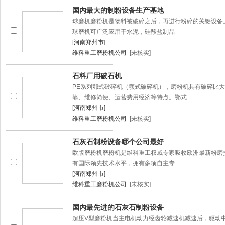
国内最大的制粉设备生产基地
球磨机磨粉机是物料被破碎之后，再进行粉碎的关键设备
球磨机可广泛应用于水泥，硅酸盐制品
[河南郑州市]
维科重工磨粉机公司
[未核实]
石料厂用破石机
PE系列鄂式破碎机（颚式破碎机），磨粉机具有破碎比
靠、维修简便、运营费用经济等特点。鄂式
[河南郑州市]
维科重工磨粉机公司
[未核实]
石灰石制粉设备哪个公司最好
欧版磨粉机磨粉机是维科重工权威专家吸收欧洲最新粉磨
有国际领先技术水平，拥有多项自主专
[河南郑州市]
维科重工磨粉机公司
[未核实]
国内最先进的石灰石制粉设备
超压V型磨粉机当主电机动力经齿轮减速机减速后，驱动